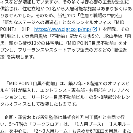
ィスなどが増加していますが、その多くは都心部の主要駅近辺に
供給され、住宅立地かつ1名から入居可能な施設はあまり多くはあ
りませんでした。そのため、当社では「住居と職場の中間点」
「新たなステージへの通過点」となるレンタルオフィス『MID
POINT』（HP：
https://www.cigr.co.jp/mp/
）を開発、その
第1弾として東急目黒線「不動前」駅から徒歩5分、JR山手線「目
黒」駅から徒歩12分の住宅地に『MID POINT目黒不動前』をオー
プンし、フリーランスやスタートアップ企業の方などの”職住近
接”を実現します。
『MID POINT目黒不動前』は、築22年・8階建てのオフィスビ
ルを当社が購入し、エントランス・専有部・共用部をフルリノベ
ーションした「リードシー目黒不動前ビル」の5～8階部分をレン
タルオフィスとして改装したものです。
企画・運営および設計監修は株式会社乃村工藝社と共同で行
い、5～7階の「ワークフロア」は、「1人用ブース」「1人用ルー
ム」を中心に、「2～3人用ルーム」も含め計67区画を用意。また