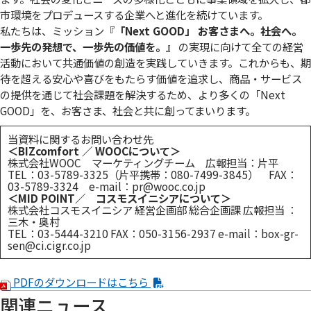
市環境をプロデュースする企業へと進化を続けています。
私たちは、ミッション『
「Next GOOD」 お客さまへ。社会へ。
⼀歩先の発想で、⼀歩先の価値を。
』 の実現に向けて全ての経営
活動において共通価値の創造を実践していきます。これからも、期
待を超える安心や喜びをもたらす価値を追求し、商品・サービス
の提供を通じて社会課題を解決するため、より多くの「Next
GOOD」を、お客さま、社会と共に創ってまいります。
当資料に関するお問い合わせ先
＜BIZcomfort ／ WOOCについて＞
株式会社WOOC マーケティングチーム 広報担当：片平
TEL：03-5789-3325（片平携帯：080-7499-3845） FAX：
03-5789-3324 e-mail：
pr@wooc.co.jp
＜MID POINT／ コスモスイニシアについて＞
株式会社コスモスイニシア 経営企画部 総合企画課 広報担当 ：
三木・奥村
TEL：03-5444-3210 FAX：050-3156-2937 e-mail：
box-gr-
sen@ci.cigr.co.jp
PDFのダウンロードはこちら
関連ニュース