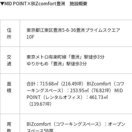
▼MID POINT×BIZcomfort豊洲 施設概要
住
東京都江東区豊洲5-6-36豊洲プライムスクエア
所
10F
交
東京メトロ有楽町線「豊洲」駅徒歩3分
通
ゆりかもめ「豊洲」駅徒歩3分
面
合計：715.68㎡（216.49坪） BIZcomfort（コワ
積
ーキングスペース）：253.95㎡（76.82坪） MID
POINT（レンタルオフィス）：461.73㎡
（139.67坪）
席
BIZcomfort（コワーキングスペース）：オープン
数
スペース58席