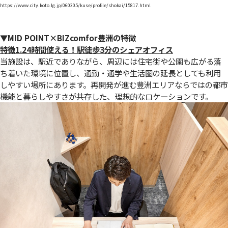
https://www.city.koto.lg.jp/060305/kuse/profile/shokai/15817.html
▼MID POINT×BIZcomfor豊洲の特徴
特徴1.24時間使える！駅徒歩3分のシェアオフィス
当施設は、駅近でありながら、周辺には住宅街や公園も広がる落
ち着いた環境に位置し、通勤・通学や生活圏の延長としても利用
しやすい場所にあります。再開発が進む豊洲エリアならではの都市
機能と暮らしやすさが共存した、理想的なロケーションです。