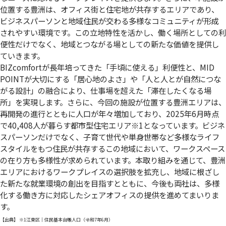
位置する豊洲は、オフィス街と住宅地が共存するエリアであり、
ビジネスパーソンと地域住民が交わる多様なコミュニティが形成
されやすい環境です。この立地特性を活かし、働く場所としての利
便性だけでなく、地域とつながる場としての新たな価値を提供し
ていきます。
BIZcomfortが長年培ってきた「手頃に使える」利便性と、MID
POINTが大切にする「居心地のよさ」や「人と人とが自然につな
がる設計」の融合により、仕事場を超えた「滞在したくなる場
所」を実現します。さらに、今回の施設が位置する豊洲エリアは、
再開発の進行とともに人口が年々増加しており、2025年6月時点
で40,408人が暮らす都市型住宅エリア
※1
となっています。ビジネ
スパーソンだけでなく、子育て世代や単身世帯など多様なライフ
スタイルをもつ住民が共存するこの地域において、ワークスペース
の在り方も多様性が求められています。本取り組みを通じて、豊洲
エリアにおけるワークプレイスの選択肢を拡充し、地域に根ざし
た新たな就業環境の創出を目指すとともに、今後も両社は、多様
化する働き方に対応したシェアオフィスの提供を進めてまいりま
す。
【出典】 ※1江東区｜住民基本台帳人口（令和7年6月）