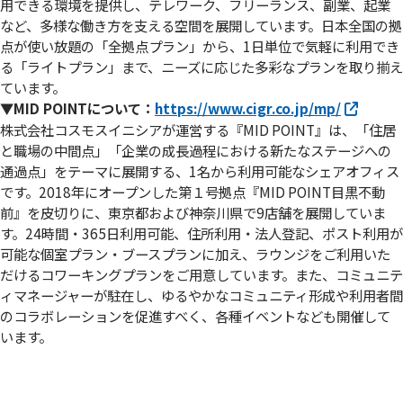
用できる環境を提供し、テレワーク、フリーランス、副業、起業
など、多様な働き方を支える空間を展開しています。日本全国の拠
点が使い放題の「全拠点プラン」から、1日単位で気軽に利用でき
る「ライトプラン」まで、ニーズに応じた多彩なプランを取り揃え
ています。
▼MID POINTについて：
https://www.cigr.co.jp/mp/
株式会社コスモスイニシアが運営する『MID POINT』は、「住居
と職場の中間点」「企業の成長過程における新たなステージへの
通過点」をテーマに展開する、1名から利用可能なシェアオフィス
です。2018年にオープンした第１号拠点『MID POINT目黒不動
前』を皮切りに、東京都および神奈川県で9店舗を展開していま
す。24時間・365日利用可能、住所利用・法人登記、ポスト利用が
可能な個室プラン・ブースプランに加え、ラウンジをご利用いた
だけるコワーキングプランをご用意しています。また、コミュニテ
ィマネージャーが駐在し、ゆるやかなコミュニティ形成や利用者間
のコラボレーションを促進すべく、各種イベントなども開催して
います。