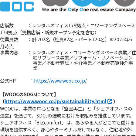
店舗数 ：レンタルオフィス179拠点・コワーキングスペース
174拠点（提携店舗・新規オープン予定を含む）
従業員数 ：計 202名（社員82名・パート120名）※2025年6
月時点
事業内容 ：レンタルオフィス・コワーキングスペース事業／住
宅サブリース事業／リフォーム・リノベーション
事業／不動産管理・仲介事業／不動産売買仲介事
業
公式HP ：
https://www.wooc.co.jp/
【WOOCのSDGsについて】
（
https://www.wooc.co.jp/sustainability.html
）
WOOCは、事業の中心となる「空室再生」と「シェアオフィスの
運営」を通じて、SDGsの達成にむけた取組みを推進しています。
シェアオフィス「BIZcomfort」は、あらゆる人がどこでも働ける
環境を提供すべく、都心やターミナルだけではなく、住宅地や郊