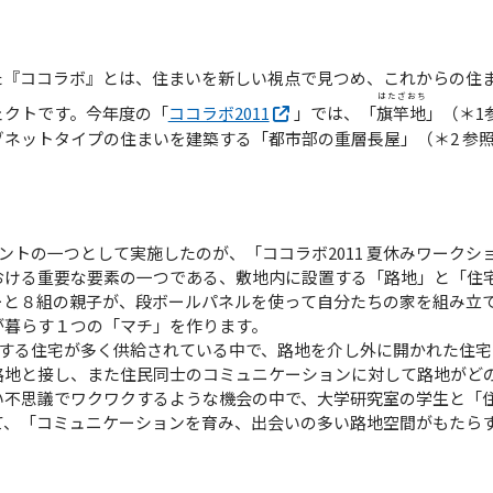
した『ココラボ』とは、住まいを新しい視点で見つめ、これからの住
はたざおち
ェクトです。今年度の「
ココラボ2011
」では、「
旗竿地
」（＊1
ネットタイプの住まいを建築する「都市部の重層長屋」（＊2 参
トの一つとして実施したのが、「ココラボ2011 夏休みワークシ
おける重要な要素の一つである、敷地内に設置する「路地」と「住
ーと８組の親子が、段ボールパネルを使って自分たちの家を組み立
が暮らす１つの「マチ」を作ります。
する住宅が多く供給されている中で、路地を介し外に開かれた住宅
路地と接し、また住民同士のコミュニケーションに対して路地がど
い不思議でワクワクするような機会の中で、大学研究室の学生と「
て、「コミュニケーションを育み、出会いの多い路地空間がもたら