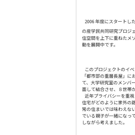
2006 年度にスタート
の産学民共同研究プロジ
住空間を上下に重ねたメゾ
動を展開中です。
このプロジェクトのイベン
「都市部の重層長屋」に
て、大学研究室のメンバ
面して結合させ、８世帯
近年プライバシーを重視
住宅がどのように家外の
常の住まいでは味わえな
でいる親子が一緒になっ
しながら考えました。