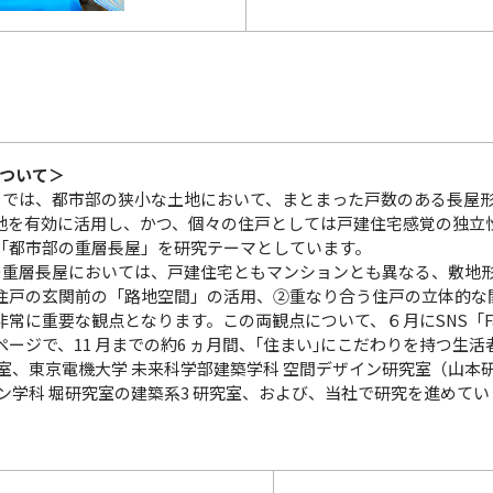
について＞
では、都市部の狭小な土地において、まとまった戸数のある長屋
地を有効に活用し、かつ、個々の住戸としては戸建住宅感覚の独立
「都市部の重層長屋」を研究テーマとしています。
重層長屋においては、戸建住宅ともマンションとも異なる、敷地
住戸の玄関前の「路地空間」の活用、②重なり合う住戸の立体的な関
常に重要な観点となります。この両観点について、６月にSNS「Fa
ージで、11 月までの約6 ヵ月間、｢住まい｣にこだわりを持つ生活
究室、東京電機大学 未来科学部建築学科 空間デザイン研究室（山本
ン学科 堀研究室の建築系3 研究室、および、当社で研究を進めてい