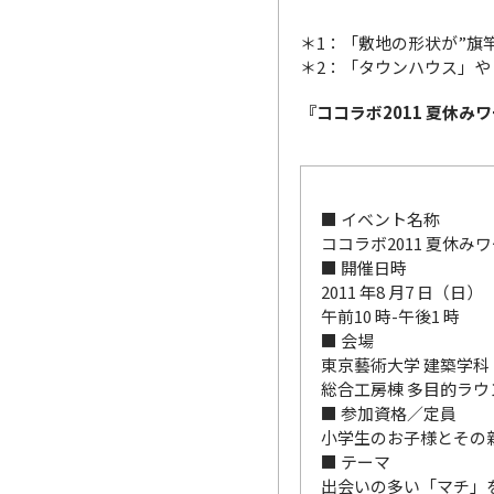
＊1：「敷地の形状が”旗
＊2：「タウンハウス」や
『ココラボ2011 夏休み
■ イベント名称
ココラボ2011 夏休み
■ 開催日時
2011 年8 月7 日（日）
午前10 時-午後1 時
■ 会場
東京藝術大学 建築学科
総合工房棟 多目的ラウ
■ 参加資格／定員
小学生のお子様とその親
■ テーマ
出会いの多い「マチ」