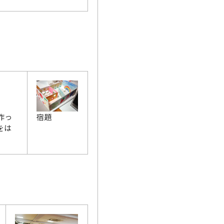
宿題
作っ
をは