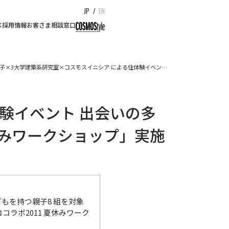
JP
/
EN
ス
採用情報
お客さま相談窓口
子×3大学建築系研究室×コスモスイニシア による住体験イベン…
験イベント 出会いの多
夏休みワークショップ」実施
もを持つ親子8 組を対象
ラボ2011 夏休みワーク