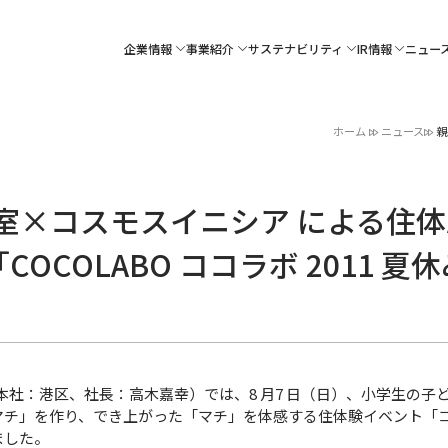
企業情報
事業紹介
サステナビリティ
IR情報
ニュー
ホーム
ニュース
親
室×コスモスイニシア による住体
OCOLABO ココラボ 2011 
本社：港区、社長：高木嘉幸）では、8 月7 日（日）、小学生の子ど
チ」を作り、でき上がった「マチ」を体感する住体験イベント「ココ
ました。