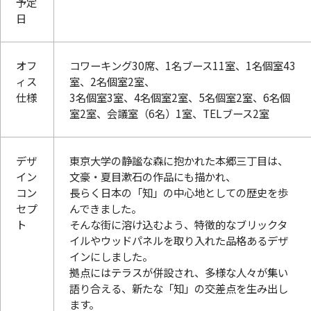
予定
日
オフ
コワーキング30席、1名ブース11室、1名個室43
ィス
室、2名個室2室、
仕様
3名個室3室、4名個室2室、5名個室2室、6名個
室2室、会議室（6名）1室、TELブース2室
デザ
東京大学の静謐な森に抱かれた本郷三丁目は、
イン
文豪・夏目漱石の作品にも描かれ、
コン
長らく日本の「知」の中心地としての歴史を歩
セプ
んできました。
ト
そんな街に溶け込むよう、特徴的なブリックタ
イルやウッドパネルを取り入れた品格あるデザ
インにしました。
拠点にはテラスが併設され、多様な人々が集い
語り合える、新たな「知」の交差点を生み出し
ます。