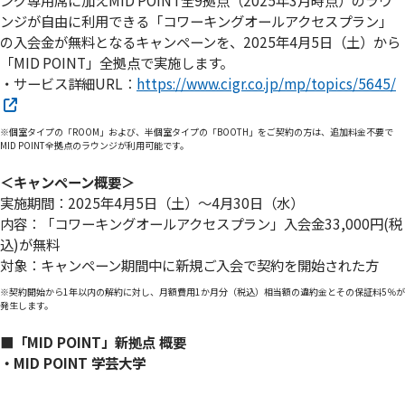
ング専用席に加えMID POINT全9拠点（2025年3月時点）のラウ
ンジが自由に利用できる「コワーキングオールアクセスプラン」
の入会金が無料となるキャンペーンを、2025年4月5日（土）から
「MID POINT」全拠点で実施します。
・サービス詳細URL：
https://www.cigr.co.jp/mp/topics/5645/
※個室タイプの「ROOM」および、半個室タイプの「BOOTH」をご契約の方は、追加料金不要で
MID POINT全拠点のラウンジが利用可能です。
＜キャンペーン概要＞
実施期間：2025年4月5日（土）～4月30日（水）
内容：「コワーキングオールアクセスプラン」入会金33,000円(税
込)が無料
対象：キャンペーン期間中に新規ご入会で契約を開始された方
※契約開始から1年以内の解約に対し、月額費用1か月分（税込）相当額の違約金とその保証料5％が
発生します。
■「MID POINT」新拠点 概要
・MID POINT 学芸大学