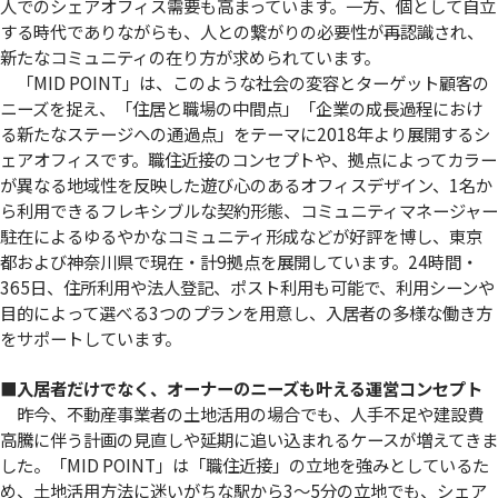
人でのシェアオフィス需要も高まっています。一方、個として自立
する時代でありながらも、人との繋がりの必要性が再認識され、
新たなコミュニティの在り方が求められています。
「MID POINT」は、このような社会の変容とターゲット顧客の
ニーズを捉え、「住居と職場の中間点」「企業の成長過程におけ
る新たなステージへの通過点」をテーマに2018年より展開するシ
ェアオフィスです。職住近接のコンセプトや、拠点によってカラー
が異なる地域性を反映した遊び心のあるオフィスデザイン、1名か
ら利用できるフレキシブルな契約形態、コミュニティマネージャー
駐在によるゆるやかなコミュニティ形成などが好評を博し、東京
都および神奈川県で現在・計9拠点を展開しています。24時間・
365日、住所利用や法人登記、ポスト利用も可能で、利用シーンや
目的によって選べる3つのプランを用意し、入居者の多様な働き方
をサポートしています。
■入居者だけでなく、オーナーのニーズも叶える運営コンセプト
昨今、不動産事業者の土地活用の場合でも、人手不足や建設費
高騰に伴う計画の見直しや延期に追い込まれるケースが増えてきま
した。「MID POINT」は「職住近接」の立地を強みとしているた
め、土地活用方法に迷いがちな駅から3～5分の立地でも、シェア