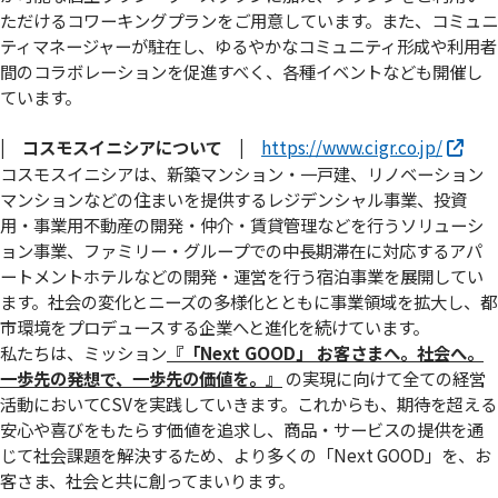
ただけるコワーキングプランをご用意しています。また、コミュニ
ティマネージャーが駐在し、ゆるやかなコミュニティ形成や利用者
間のコラボレーションを促進すべく、各種イベントなども開催し
ています。
| コスモスイニシアについて |
https://www.cigr.co.jp/
コスモスイニシアは、新築マンション・一戸建、リノベーション
マンションなどの住まいを提供するレジデンシャル事業、投資
用・事業用不動産の開発・仲介・賃貸管理などを行うソリューシ
ョン事業、ファミリー・グループでの中長期滞在に対応するアパ
ートメントホテルなどの開発・運営を行う宿泊事業を展開してい
ます。社会の変化とニーズの多様化とともに事業領域を拡大し、都
市環境をプロデュースする企業へと進化を続けています。
私たちは、ミッション
『「Next GOOD」 お客さまへ。社会へ。
⼀歩先の発想で、⼀歩先の価値を。』
の実現に向けて全ての経営
活動においてCSVを実践していきます。これからも、期待を超える
安心や喜びをもたらす価値を追求し、商品・サービスの提供を通
じて社会課題を解決するため、より多くの「Next GOOD」を、お
客さま、社会と共に創ってまいります。