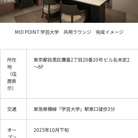
MID POINT 学芸大学 共用ラウンジ 完成イメージ
所在
東京都目黒区鷹番2丁目20番20号 ビル名未定2
地
～6F
（住
居表
示）
交通
東急東横線「学芸大学」駅東口徒歩3分
オー
2025年10月下旬
プン