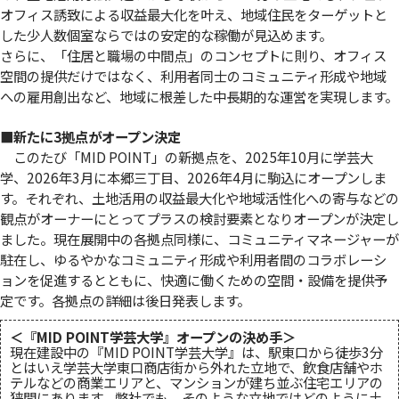
オフィス誘致による収益最大化を叶え、地域住民をターゲットと
した少人数個室ならではの安定的な稼働が見込めます。
さらに、「住居と職場の中間点」のコンセプトに則り、オフィス
空間の提供だけではなく、利用者同士のコミュニティ形成や地域
への雇用創出など、地域に根差した中長期的な運営を実現します。
■新たに3拠点がオープン決定
このたび「MID POINT」の新拠点を、2025年10月に学芸大
学、2026年3月に本郷三丁目、2026年4月に駒込にオープンしま
す。それぞれ、土地活用の収益最大化や地域活性化への寄与などの
観点がオーナーにとってプラスの検討要素となりオープンが決定し
ました。現在展開中の各拠点同様に、コミュニティマネージャーが
駐在し、ゆるやかなコミュニティ形成や利用者間のコラボレーシ
ョンを促進するとともに、快適に働くための空間・設備を提供予
定です。各拠点の詳細は後日発表します。
＜『MID POINT学芸大学』オープンの決め手＞
現在建設中の『MID POINT学芸大学』は、駅東口から徒歩3分
とはいえ学芸大学東口商店街から外れた立地で、飲食店舗やホ
テルなどの商業エリアと、マンションが建ち並ぶ住宅エリアの
狭間にあります。弊社でも、そのような立地ではどのように土