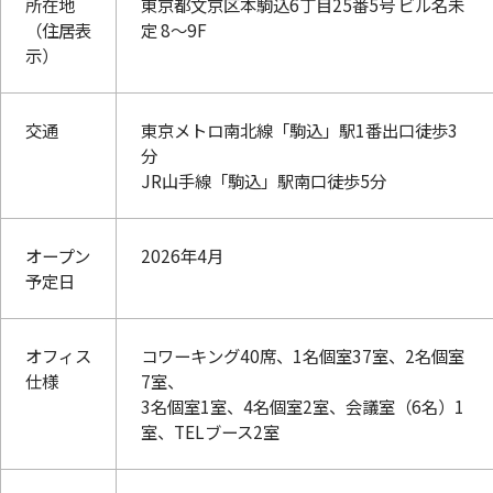
所在地
東京都文京区本駒込6丁目25番5号 ビル名未
（住居表
定 8～9F
示）
交通
東京メトロ南北線「駒込」駅1番出口徒歩3
分
JR山手線「駒込」駅南口徒歩5分
オープン
2026年4月
予定日
オフィス
コワーキング40席、1名個室37室、2名個室
仕様
7室、
3名個室1室、4名個室2室、会議室（6名）1
室、TELブース2室