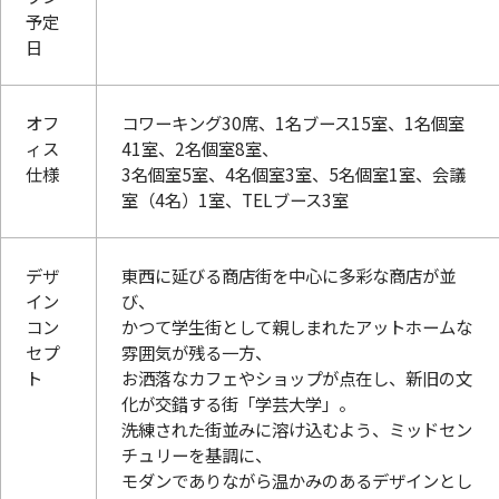
予定
日
オフ
コワーキング30席、1名ブース15室、1名個室
ィス
41室、2名個室8室、
仕様
3名個室5室、4名個室3室、5名個室1室、会議
室（4名）1室、TELブース3室
デザ
東西に延びる商店街を中心に多彩な商店が並
イン
び、
コン
かつて学生街として親しまれたアットホームな
セプ
雰囲気が残る一方、
ト
お洒落なカフェやショップが点在し、新旧の文
化が交錯する街「学芸大学」。
洗練された街並みに溶け込むよう、ミッドセン
チュリーを基調に、
モダンでありながら温かみのあるデザインとし