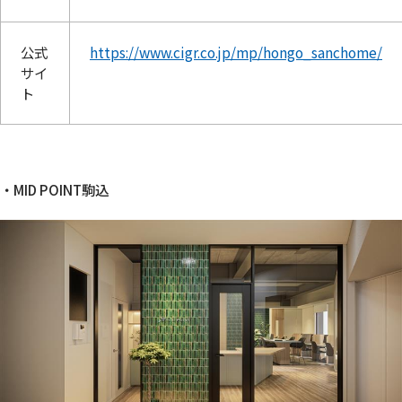
公式
https://www.cigr.co.jp/mp/hongo_sanchome/
サイ
ト
・MID POINT駒込