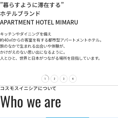
人生のセカンドステージをより自由に
一人暮らしとシェアハウスのその間
地方の遊休不動産への新たな価値創出
”暮らすように滞在する”
サービス付き分譲マンション
シェアレジデンス nears
アウトドアリゾート
ホテルブランド
イニシアグラン
APARTMENT HOTEL MIMARU
一人時間を大切にできるプライベート空間と
都市と地方を「価値」でつなぐ。
自然と人とつながれるシェア空間。
地域の魅力や資源を生かし
再開発エリアという利便性の高い立地と
キッチンやダイニングを備え
「ひとり」と「みんな」を行き来できる
地域のファンを増やす、公民連携で生まれる、
多彩なサービスを備えた分譲マンション。
約40㎡からの客室を有する都市型アパートメントホテル。
”ゆるやかな隣人のいる暮らし”をテーマにした
新しいアウトドアリゾート。
人生100年時代。
旅のなかで生まれる出会いや体験が、
新しい一人暮らしのかたち。
自立して心身ともに健やかに暮らし続けられる
かけがえのない思い出になるように。
”自立型住まい”を目指す、新しい住まいのかたち。
人とひと、世界と日本がつながる場所を目指しています。
1
2
3
4
コスモスイニシアについて
Who we are