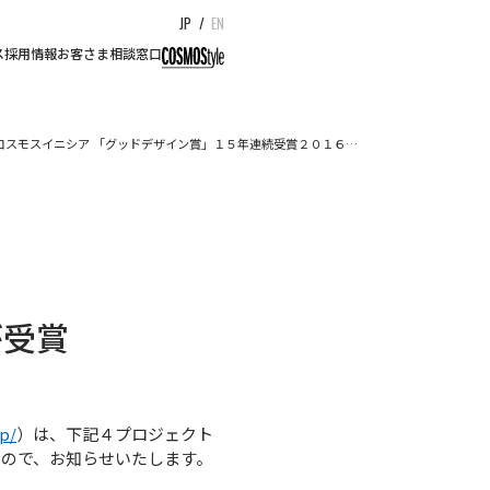
JP
/
EN
ス
採用情報
お客さま相談窓口
コスモスイニシア 「グッドデザイン賞」１５年連続受賞２０１６…
が受賞
jp/
）は、下記４プロジェクト
ので、お知らせいたします。