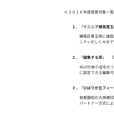
≪２０１６年度受賞対象一覧
１．『イニシア練馬豊玉
練馬区豊玉南に建設
ニティのしくみをデ
２．『編集する家』 （
43㎡の狭小住宅の
に設定できる編集可
３．『ひばりが丘フィー
首都圏初の大規模団
パートナー方式によ