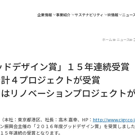
企業情報
事業紹介
サステナビリティ
IR情報
ニュー
ホーム
ニュース
ッドデザイン賞」１５年連続受賞
で計４プロジェクトが受賞
）はリノベーションプロジェクト
本社：東京都港区、社長：高木 嘉幸、HP：
http://www.cigr.co.
ン振興会主催の「２０１６年度グッドデザイン賞」を受賞しました
１５年連続の受賞となります。