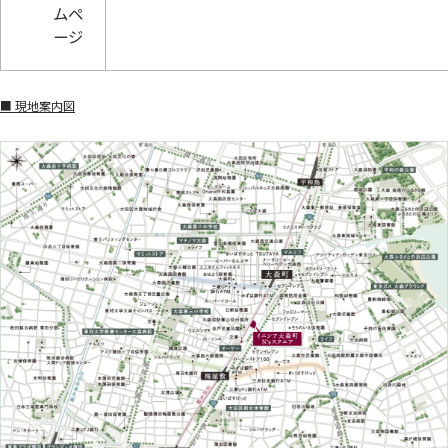
ムペ
ージ
■ 現地案内図