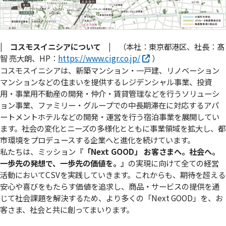
| コスモスイニシアについて |
（本社：東京都港区、社長：髙
智 亮大朗、HP：
https://www.cigr.co.jp/
）
コスモスイニシアは、新築マンション・一戸建、リノベーション
マンションなどの住まいを提供するレジデンシャル事業、投資
用・事業用不動産の開発・仲介・賃貸管理などを行うソリューシ
ョン事業、ファミリー・グループでの中長期滞在に対応するアパ
ートメントホテルなどの開発・運営を行う宿泊事業を展開してい
ます。社会の変化とニーズの多様化とともに事業領域を拡大し、都
市環境をプロデュースする企業へと進化を続けています。
私たちは、ミッション
『「Next GOOD」 お客さまへ。社会へ。
⼀歩先の発想で、⼀歩先の価値を。』
の実現に向けて全ての経営
活動においてCSVを実践していきます。これからも、期待を超える
安心や喜びをもたらす価値を追求し、商品・サービスの提供を通
じて社会課題を解決するため、より多くの「Next GOOD」を、お
客さま、社会と共に創ってまいります。