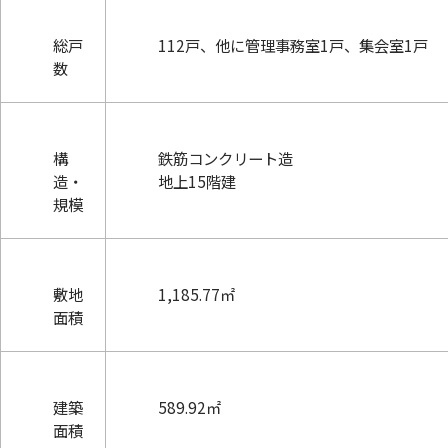
総戸
112戸、他に管理事務室1戸、集会室1戸
数
構
鉄筋コンクリート造
造・
地上15階建
規模
敷地
1,185.77㎡
面積
建築
589.92㎡
面積