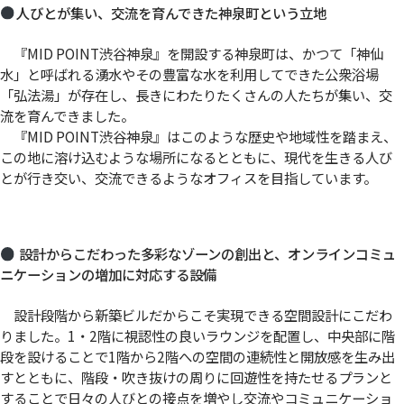
人びとが集い、交流を育んできた神泉町という立地
『MID POINT渋谷神泉』を開設する神泉町は、かつて「神仙
水」と呼ばれる湧水やその豊富な水を利用してできた公衆浴場
「弘法湯」が存在し、長きにわたりたくさんの人たちが集い、交
流を育んできました。
『MID POINT渋谷神泉』はこのような歴史や地域性を踏まえ、
この地に溶け込むような場所になるとともに、現代を生きる人び
とが行き交い、交流できるようなオフィスを目指しています。
設計からこだわった多彩なゾーンの創出と、オンラインコミュ
ニケーションの増加に対応する設備
設計段階から新築ビルだからこそ実現できる空間設計にこだわ
りました。1・2階に視認性の良いラウンジを配置し、中央部に階
段を設けることで1階から2階への空間の連続性と開放感を生み出
すとともに、階段・吹き抜けの周りに回遊性を持たせるプランと
することで日々の人びとの接点を増やし交流やコミュニケーショ