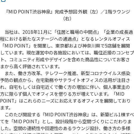
『MID POINT渋谷神泉』完成予想図 外観（左）／1階ラウンジ
（右）
当社は、2018年11月に「住居と職場の中間点」「企業の成長過
程における新たなステージへの通過点」となるレンタルオフィス
「MID POINT」を開業し、東京都および神奈川県で5店舗を展開
しています。現在運営中の各施設においては、職住近接のコンセプ
ト、コミュニティ形成やデザインを含めた商品性についてお客さ
まから高く評価されています。
また、働き方改革、テレワーク推進、新型コロナウイルス感染
予防の観点から、在宅勤務やサテライトオフィスの活用が注目さ
れ、自宅もしくは自宅近くで働く方の増加に伴い、個人事業主の
方に限らず個人でオフィスを借りる方が増えています。「MID
POINT」はこれらのニーズにお応えするオフィスを展開しており
ます。
このたび開設する『MID POINT渋谷神泉』は、新築ビル1棟すべ
てを「MID POINT」とし、設計段階から空間づくりにこだわりま
した。空間の連続性や回遊性のあるラウンジ設計、働き方の多様