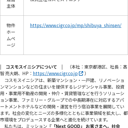
主体
物件
https://www.cigr.co.jp/mp/shibuya_shinsen/
ホー
ムペ
ージ
| コスモスイニシアについて |
（本社：東京都港区、社長：髙
智 亮大朗、HP：
https://www.cigr.co.jp
）
コスモスイニシアは、新築マンション・一戸建、リノベーショ
ンマンションなどの住まいを提供するレジデンシャル事業、投資
用・事業用不動産の開発・仲介・賃貸管理などを行うソリューシ
ョン事業、ファミリー・グループでの中長期滞在に対応するアパ
ートメントホテルなどの開発・運営を行う宿泊事業を展開してい
ます。社会の変化とニーズの多様化とともに事業領域を拡大し、都
市環境をプロデュースする企業へと進化を続けています。
私たちは、ミッション
『「Next GOOD」 お客さまへ。社会