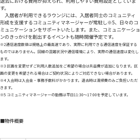
退去における費用が抑えられ、利用しやすい費用設定としていま
す。
入居者が利用できるラウンジには、入居者同士のコミュニティ
形成を支援するコミュニティマネージャーが常駐し
※5
、日々のコ
ミュニケーションをサポートいたします。また、コミュニケーショ
ンのきっかけを創出するイベントも随時開催予定です。
※2通信速度数値は規格上の最高速であり、実際に利用できる通信速度を保証する
ものではありません。回線の混雑状況や通信環境により、実際の通信速度は変化し
ます。
※3 区画を変更せずご利用人数追加をご希望の場合は共益費が追加になります。区
画の変更を希望される場合はご契約状況によりご対応できない場合があります。
※4 入会時は入会金・事務手数料がかかります。退去時は清掃費のみご負担いただ
きます。
※5 コミュニティマネージャーの勤務は平日11:30～17:00を予定しています。
■物件概要