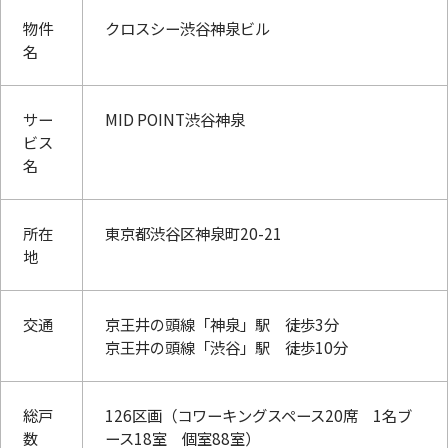
物件
クロスシー渋谷神泉ビル
名
サー
MID POINT渋谷神泉
ビス
名
所在
東京都渋谷区神泉町20-21
地
交通
京王井の頭線「神泉」駅 徒歩3分
京王井の頭線「渋谷」駅 徒歩10分
総戸
126区画（コワーキングスペース20席 1名ブ
数
ース18室 個室88室）