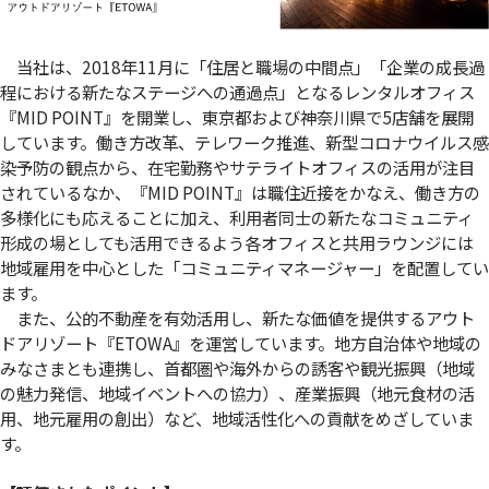
当社は、2018年11月に「住居と職場の中間点」「企業の成長過
程における新たなステージへの通過点」となるレンタルオフィス
『MID POINT』を開業し、東京都および神奈川県で5店舗を展開
しています。働き方改革、テレワーク推進、新型コロナウイルス感
染予防の観点から、在宅勤務やサテライトオフィスの活用が注目
されているなか、『MID POINT』は職住近接をかなえ、働き方の
多様化にも応えることに加え、利用者同士の新たなコミュニティ
形成の場としても活用できるよう各オフィスと共用ラウンジには
地域雇用を中心とした「コミュニティマネージャー」を配置してい
ます。
また、公的不動産を有効活用し、新たな価値を提供するアウト
ドアリゾート『ETOWA』を運営しています。地方自治体や地域の
みなさまとも連携し、首都圏や海外からの誘客や観光振興（地域
の魅力発信、地域イベントへの協力）、産業振興（地元食材の活
用、地元雇用の創出）など、地域活性化への貢献をめざしていま
す。