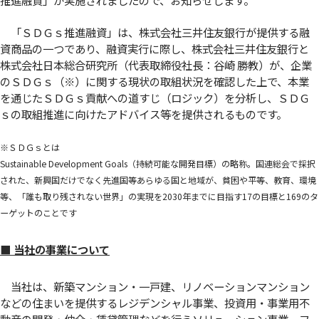
「ＳＤＧｓ推進融資」は、株式会社三井住友銀行が提供する融
資商品の一つであり、融資実行に際し、株式会社三井住友銀行と
株式会社日本総合研究所（代表取締役社長：谷崎 勝教）が、企業
のＳＤＧｓ（※）に関する現状の取組状況を確認した上で、本業
を通じたＳＤＧｓ貢献への道すじ（ロジック）を分析し、ＳＤＧ
ｓの取組推進に向けたアドバイス等を提供されるものです。
※ＳＤＧｓとは
Sustainable Development Goals（持続可能な開発目標）の略称。国連総会で採択
された、新興国だけでなく先進国等あらゆる国と地域が、貧困や平等、教育、環境
等、「誰も取り残されない世界」の実現を2030年までに目指す17の目標と169のタ
ーゲットのことです
■ 当社の事業について
当社は、新築マンション・一戸建、リノベーションマンション
などの住まいを提供するレジデンシャル事業、投資用・事業用不
動産の開発・仲介・賃貸管理などを行うソリューション事業、フ