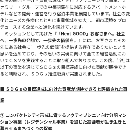
ァミリー・グループでの中長期滞在に対応するアパートメントホ
テルなどの開発・運営を行う宿泊事業を展開しています。社会の変
化とニーズの多様化とともに事業領域を拡大し、都市環境をプロ
デュースする企業へと進化を続けています。
ミッションとして掲げた
『「Next GOOD」お客さまへ。社会
へ。一歩先の発想で、一歩先の価値を。』
には、お客さまとその
先にある社会に“一歩先の価値”を提供する存在でありたいという
思いを込めており、その思いの実現に向けて全ての経営活動にお
いてＣＳＶを実践することに取り組んでおります。この度、当社は
以下の事業を通じてＳＤＧｓの目標達成に向けた貢献が期待でき
ると判断され、ＳＤＧｓ推進融資が実施されました。
■ ＳＤＧｓの目標達成に向けた貢献が期待できると評価された事
業
① コンパクトシティ形成に資するアクティブシニア向け分譲マン
ション事業（レジデンシャル事業）を通じた高齢者が生き生きと
暮らせるまちづくりの促進