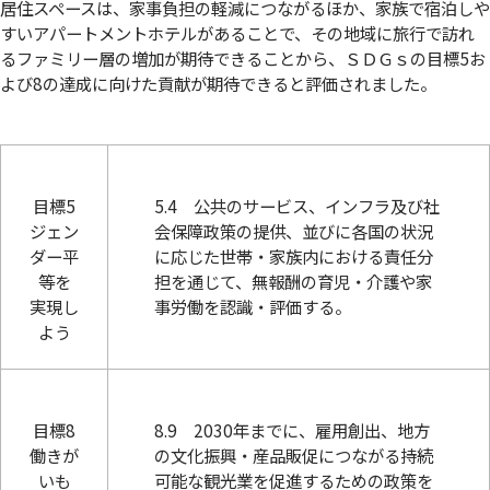
居住スペースは、家事負担の軽減につながるほか、家族で宿泊しや
すいアパートメントホテルがあることで、その地域に旅行で訪れ
るファミリー層の増加が期待できることから、ＳＤＧｓの目標5お
よび8の達成に向けた貢献が期待できると評価されました。
目標5
5.4 公共のサービス、インフラ及び社
ジェン
会保障政策の提供、並びに各国の状況
ダー平
に応じた世帯・家族内における責任分
等を
担を通じて、無報酬の育児・介護や家
実現し
事労働を認識・評価する。
よう
目標8
8.9 2030年までに、雇用創出、地方
働きが
の文化振興・産品販促につながる持続
いも
可能な観光業を促進するための政策を