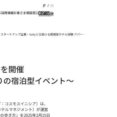
JP
/
EN
ス
採用情報
お客さま相談窓口
スタートアップ企業・Sallyと仕掛ける新感覚ホテル体験 アパー…
トを開催
りの宿泊型イベント～
下：コスモスイニシア）は、
ホテルマネジメント）が運営
歩き方」を2025年2月15日