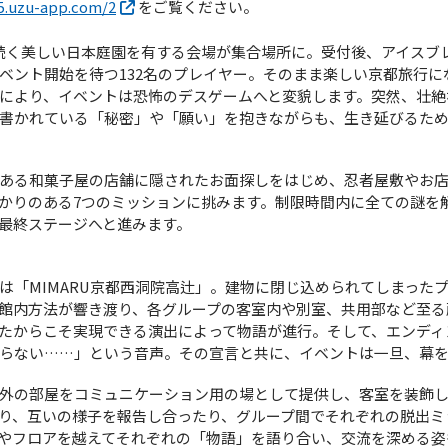
5.uzu-app.com/2
をご覧ください。
から続く美しい日本庭園を有する会場が集合場所に。受付後、アイス
ベント開始を待つ132名のプレイヤー。そのまま楽しい京都旅行に
により、イベントは恐怖のデスゲームへと変貌します。突然、壮絶
書かれている「秘密」や「願い」を抱きながらも、生き延びるた
ある和菓子屋の店舗に隠されたお面探しをはじめ、忍者屋敷やお
かりのある7つのミッションに挑みます。制限時間内に全ての謎を
最終ステージへと進みます。
は「MIMARU京都西洞院高辻」。建物に閉じ込められてしまった
館内方法が響き渡り、各グループの客室内や別室、共用部など至る
たからこそ実現できる演出によって物語が進行。そして、エンディ
らない……」という音声。その宣言と共に、イベントは一旦、幕
外の部屋をコミュニケーション用の場として提供し、客室を装飾
り、互いの様子を報告し合ったり、グループ間でそれぞれの脱出ミ
やフロアを越えてそれぞれの「物語」を語り合い、交流を深める姿