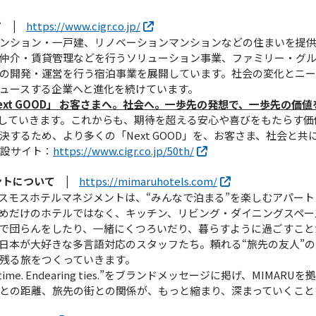
 |
https://www.cigr.co.jp/
ンション・一戸建、リノベーションマンションなどの住まいを提
仲介・賃貸管理などを行うソリューション事業、ファミリー・グ
の開発・運営を行う宿泊事業を展開しています。社会の変化とニー
ュースする企業へと進化を続けています。
ext GOOD」 お客さまへ。社会へ。⼀歩先の発想で、⼀歩先の価値
践していきます。これからも、期待を超える安心や喜びをもたらす
するため、より多くの「Next GOOD」を、お客さま、社会と共
特設サイト：
https://www.cigr.co.jp/50th/
トについて |
https://mimaruhotels.com/
スモスホテルマネジメントは、“みんなで泊まる”を楽しむアパートメ
めだけのホテルではなく、キッチン、リビング・ダイニングスペー
で団らんをしたり、一緒にくつろいだり、暮らすように過ごすこと
日本が大好きな多言語対応のスタッフたち。頼れる“旅先の友人”
残る旅をつくっていきます。
g time. Endearing ties.”をブランドメッセージに掲げ、MIM
との距離、旅先の街との関係が、もっと縮まり、深まっていくこと