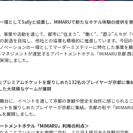
環としてSallyと協業し、MIMARUで新たなホテル体験の提供を
、事業や活動を通じて、都市に“住まう”、“働く”、“遊ぶ”人々が
の創造を目指し、他社との協業も積極的に推進しています。今回
ノベーションの一環としてマーダーミステリーに特化した事業を
テルマネジメントが運営するアパートメントホテル「MIMARU京都 
実現しました。
たプレミアムチケットを握りしめた132名のプレイヤーが京都に集
使用した大規模なゲームが展開
舞台に、イベントを通して京都の景観や歴史を自然に感じられる
ットを握りしめたプレイヤーが京都に集結。京都の街や「MIMAR
ムを展開しました。
ートメントホテル「MIMARU」利用の利点＞
なることでシナリオも複雑に作れ、より没入感がある体験が可能