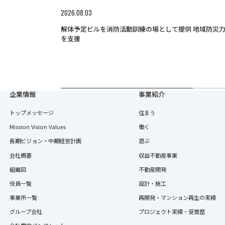
2026.08.03
解体予定ビルを消防活動訓練の場として提供 地域防災
を支援
企業情報
事業紹介
トップメッセージ
住まう
Mission Vision Values
働く
長期ビジョン・中期経営計画
遊ぶ
会社概要
収益不動産事業
組織図
不動産開発
役員一覧
設計・施工
事業所一覧
再開発・マンション再生の実績
グループ会社
プロジェクト実績・受賞歴