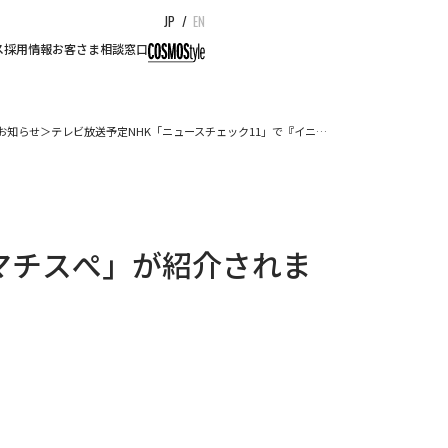
JP
/
EN
ス
採用情報
お客さま相談窓口
お知らせ＞テレビ放送予定NHK「ニュースチェック11」で『イニ…
マチスぺ」が紹介されま