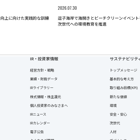
2026.07.30
力向上に向けた実践的な訓練
逗子海岸で海開きとビーチクリーンイベント
次世代への環境教育を推進
IR・投資家情報
サステナビリテ
経営方針・戦略
トップメッセージ
業績・財務データ
基本的な考え方
IRライブラリー
取り組み目標(KPI)
株式情報・株主還元
新たな価値
個人投資家のみなさまへ
環境
IRニュース
安全・安心
IRカレンダー
次世代
電子公告
人材