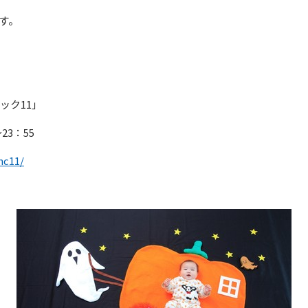
す。
ック11」
23：55
nc11/