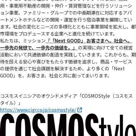
用・事業用不動産の開発・仲介・賃貸管理などを行うソリューシ
ョン事業、ファミリー・グループでの中長期滞在に対応するアパ
ートメントホテルなどの開発・運営を行う宿泊事業を展開してい
ます。社会の変化とニーズの多様化とともに事業領域を拡大し、都
市環境をプロデュースする企業へと進化を続けています。
私たちは、ミッション
『「Next GOOD」 お客さまへ。社会へ。
⼀歩先の発想で、⼀歩先の価値を。』
の実現に向けて全ての経営
活動において共通価値の創造を実践していきます。これからも、期
待を超える安心や喜びをもたらす価値を追求し、商品・サービス
の提供を通じて社会課題を解決するため、より多くの「Next
GOOD」を、お客さま、社会と共に創ってまいります。
コスモスイニシアのオウンドメディア「COSMOStyle（コスモス
タイル）」
https://www.cigr.co.jp/cosmostyle/