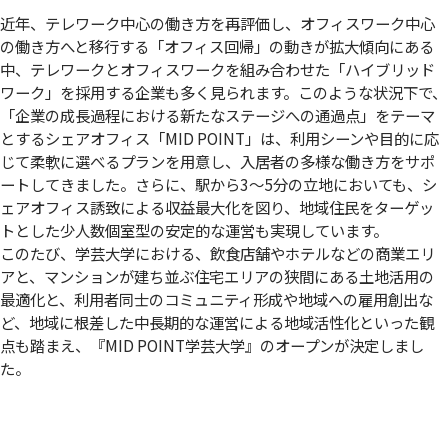
近年、テレワーク中心の働き方を再評価し、オフィスワーク中心
の働き方へと移行する「オフィス回帰」の動きが拡大傾向にある
中、テレワークとオフィスワークを組み合わせた「ハイブリッド
ワーク」を採用する企業も多く見られます。このような状況下で、
「企業の成長過程における新たなステージへの通過点」をテーマ
とするシェアオフィス「MID POINT」は、利用シーンや目的に応
じて柔軟に選べるプランを用意し、入居者の多様な働き方をサポ
ートしてきました。さらに、駅から3～5分の立地においても、シ
ェアオフィス誘致による収益最大化を図り、地域住民をターゲッ
トとした少人数個室型の安定的な運営も実現しています。
このたび、学芸大学における、飲食店舗やホテルなどの商業エリ
アと、マンションが建ち並ぶ住宅エリアの狭間にある土地活用の
最適化と、利用者同士のコミュニティ形成や地域への雇用創出な
ど、地域に根差した中長期的な運営による地域活性化といった観
点も踏まえ、『MID POINT学芸大学』のオープンが決定しまし
た。