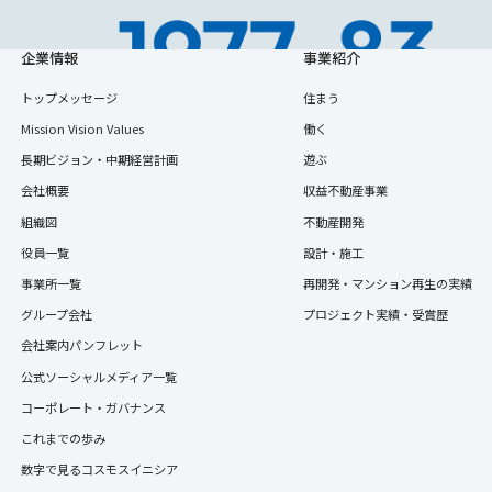
企業情報
事業紹介
トップメッセージ
住まう
Mission Vision Values
働く
長期ビジョン・中期経営計画
遊ぶ
会社概要
収益不動産事業
組織図
不動産開発
大阪、京都に支社を開設。また、業界に先駆け不
役員一覧
設計・施工
タッフを導入する「リビングアドバイザー制度」を開
事業所一覧
再開発・マンション再生の実績
グループ会社
プロジェクト実績・受賞歴
宅地建物取引業者免許※を取得。
※建設大臣(1)第2361号
会社案内パンフレット
公式ソーシャルメディア一覧
コーポレート・ガバナンス
これまでの歩み
数字で見るコスモスイニシア