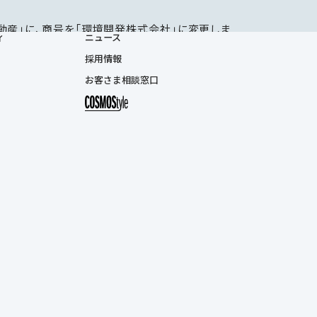
動産」に、商号を「環境開発株式会社」に変更しま
ィ
ニュース
こそ住む人の立場に立ってよりよい住宅のあり方を
マンション第一号となる「ネオコーポ行徳」を販売
採用情報
が動き始めました。
お客さま相談窓口
者免許※を取得し、分譲マンションの販売事業を
)第27494号