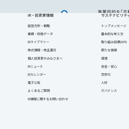
事業目的を「不
IR・投資家情報
サステナビリテ
した。不況の時
考えぬき、分譲
経営方針・戦略
トップメッセージ
し、不動産事業
業績・財務データ
基本的な考え方
宅地建物取引業
IRライブラリー
取り組み目標(KPI)
開始。
株式情報・株主還元
新たな価値
※東京都知事(1
個人投資家のみなさまへ
環境
動産販売に女性ス
IRニュース
安全・安心
始しました。
IRカレンダー
次世代
電子公告
人材
よくあるご質問
ガバナンス
IR情報に関するお問い合わせ