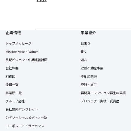
企業情報
事業紹介
トップメッセージ
住まう
Mission Vision Values
働く
長期ビジョン・中期経営計画
遊ぶ
会社概要
収益不動産事業
組織図
不動産開発
役員一覧
設計・施工
事業所一覧
再開発・マンション再生の実績
グループ会社
プロジェクト実績・受賞歴
会社案内パンフレット
公式ソーシャルメディア一覧
コーポレート・ガバナンス