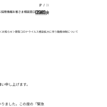
JP
/
EN
ス
採用情報
お客さま相談窓口
＜お知らせ＞新型コロナウイルス感染拡大に伴う勤務体制について
舞い申し上げます。
いりました。この度の「緊急