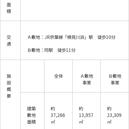
面
積
交
Ａ敷地：JR京葉線「検見川浜」駅 徒歩10分
通
Ｂ敷地：同駅 徒歩11分
施
全体
Ａ敷地
Ｂ敷地
設
事業
事業
概
要
建築
約
約
約
敷地
37,266
13,957
23,309
面積
㎡
㎡
㎡