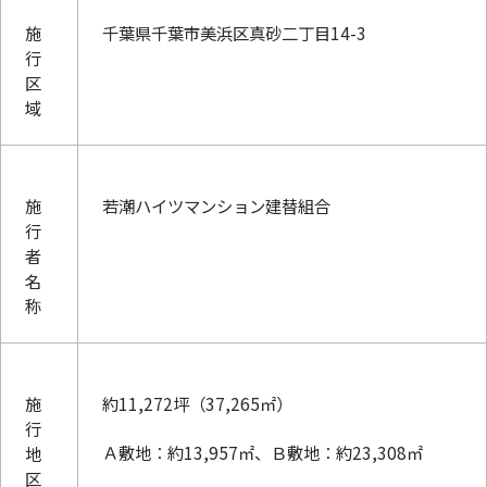
施
千葉県千葉市美浜区真砂二丁目14-3
行
区
域
施
若潮ハイツマンション建替組合
行
者
名
称
施
約11,272坪（37,265㎡）
行
Ａ敷地：約13,957㎡、Ｂ敷地：約23,308㎡
地
区