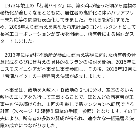
1973年竣工の「若潮ハイツ」は、築35年が経った頃から建物の
老朽化が著しくなるとともに、居住者の高齢化に伴いバリアフリ
ー未対応等の問題も表面化してきました。それらを解消するた
め、2008年より建替えを含めた将来計画のコンサルタントとして
長谷工コーポレーションが支援を開始し、所有者による検討がス
タートしました。
2013年には野村不動産が参画し建替え実現に向けた所有者の合
意形成ならびに建替えの具体的なプランの検討を開始、2015年に
コスモスイニシアが本事業に事業参画し、その後、2016年12月に
「若潮ハイツ」の一括建替え決議が成立しました。
本事業は、敷地をＡ敷地・Ｂ敷地の２つに分け、空室の多いＡ
敷地のエリアを先行して工事することで、ほとんどの所有者が工
事中も住み続けられ、１回の引越しで新マンションへ転居できる
計画（次ページ「3.建替え事業の手順」参照）となります。その工
夫により、所有者の多数の賛成が得られ、速やかな一括建替え決
議の成立につながりました。