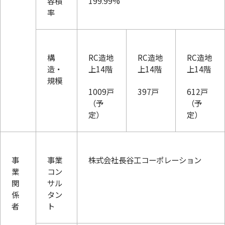
容積
199.99%
率
構
RC造地
RC造地
RC造地
造・
上14階
上14階
上14階
規模
1009戸
397戸
612戸
（予
（予
定）
定）
事
事業
株式会社長谷工コーポレーション
業
コン
関
サル
係
タン
者
ト