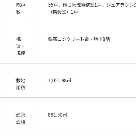
総戸
55戸、他に管理事務室1戸、シェアラウン
数
（集会室）1戸
構
鉄筋コンクリート造・地上8階
造・
規模
敷地
2,051.98㎡
面積
建築
881.50㎡
面積