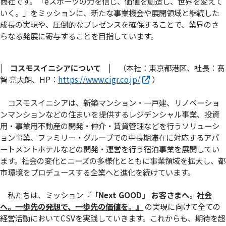
商社です。「eスポーツの力を信じ、価値を創造し、世界を変えて
いく。」をミッションに、新たな事業機会や展開領域と継続した
成長の実現や、圧倒的なプレゼンスを確保することで、業界のさ
らなる発展に寄与することを目指しています。
| コスモスイニシアについて |
（本社：東京都港区、社長：髙
智 亮大朗、HP：
https://www.cigr.co.jp/
）
コスモスイニシアは、新築マンション・一戸建、リノベーショ
ンマンションなどの住まいを提供するレジデンシャル事業、投資
用・事業用不動産の開発・仲介・賃貸管理などを行うソリューシ
ョン事業、ファミリー・グループでの中長期滞在に対応するアパ
ートメントホテルなどの開発・運営を行う宿泊事業を展開してい
ます。社会の変化とニーズの多様化とともに事業領域を拡大し、都
市環境をプロデュースする企業へと進化を続けています。
私たちは、ミッション
『「Next GOOD」 お客さまへ。社会
へ。⼀歩先の発想で、⼀歩先の価値を。』
の実現に向けて全ての
経営活動においてCSVを実践していきます。これからも、期待を超