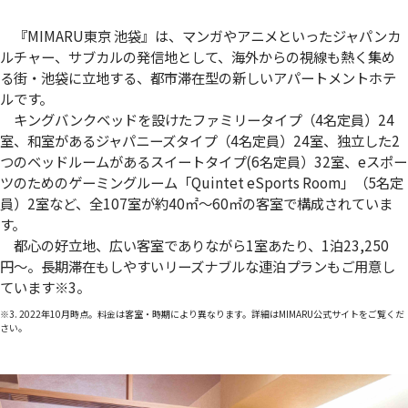
『MIMARU東京 池袋』は、マンガやアニメといったジャパンカ
ルチャー、サブカルの発信地として、海外からの視線も熱く集め
る街・池袋に立地する、都市滞在型の新しいアパートメントホテ
ルです。
キングバンクベッドを設けたファミリータイプ（4名定員）24
室、和室があるジャパニーズタイプ（4名定員）24室、独立した2
つのベッドルームがあるスイートタイプ(6名定員）32室、eスポー
ツのためのゲーミングルーム「Quintet eSports Room」（5名定
員）2室など、全107室が約40㎡～60㎡の客室で構成されていま
す。
都心の好立地、広い客室でありながら1室あたり、1泊23,250
円〜。長期滞在もしやすいリーズナブルな連泊プランもご用意し
ています
※3
。
※3. 2022年10月時点。料金は客室・時期により異なります。詳細はMIMARU公式サイトをご覧くだ
さい。