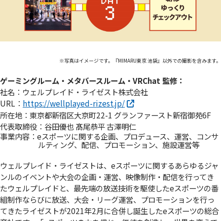
※写真はイメージです。『MIMARU東京 池袋』以外での撮影を含みます。
ゲーミングルーム・メタバースルーム・VRChat 監修：
社名：ウェルプレイド・ライゼスト株式会社
URL：
https://wellplayed-rizest.jp/
所在地：東京都新宿区大京町22-1 グランファースト新宿御苑6F
代表取締役：谷田優也 髙尾恭平 古澤明仁
事業内容：eスポーツに関する企画、プロデュース、運営、コンサ
ルティング、配信、プロモーション、施設運営等
ウェルプレイド・ライゼストは、eスポーツに関するあらゆるジャ
ンルのイベントや大会の企画・運営、映像制作・配信を行ってき
たウェルプレイドと、最先端の放送技術を駆使したeスポーツの番
組制作ならびに放送、大会・リーグ運営、プロモーションを行っ
てきたライゼストが2021年2月に合併し誕生したeスポーツの総合