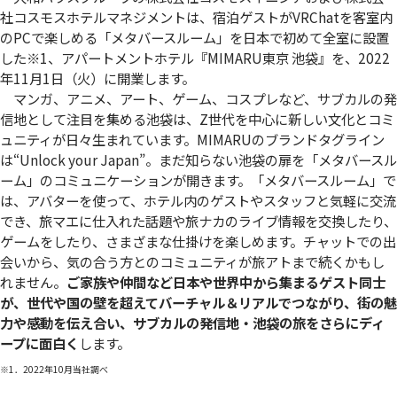
社コスモスホテルマネジメントは、宿泊ゲストがVRChatを客室内
のPCで楽しめる「メタバースルーム」を日本で初めて全室に設置
した
※1
、アパートメントホテル『MIMARU東京 池袋』を、2022
年11月1日（火）に開業します。
マンガ、アニメ、アート、ゲーム、コスプレなど、サブカルの発
信地として注目を集める池袋は、Z世代を中心に新しい文化とコミ
ュニティが日々生まれています。MIMARUのブランドタグライン
は“Unlock your Japan”。まだ知らない池袋の扉を「メタバースル
ーム」のコミュニケーションが開きます。「メタバースルーム」で
は、アバターを使って、ホテル内のゲストやスタッフと気軽に交流
でき、旅マエに仕入れた話題や旅ナカのライブ情報を交換したり、
ゲームをしたり、さまざまな仕掛けを楽しめます。チャットでの出
会いから、気の合う方とのコミュニティが旅アトまで続くかもし
れません。
ご家族や仲間など日本や世界中から集まるゲスト同士
が、世代や国の壁を超えてバーチャル＆リアルでつながり、街の魅
力や感動を伝え合い、サブカルの発信地・池袋の旅をさらにディ
ープに面白く
します。
※1．2022年10月当社調べ