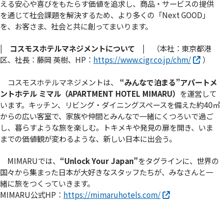
える安心や喜びをもたらす価値を追求し、商品・サービスの提供
を通じて社会課題を解決するため、より多くの「Next GOOD」
を、お客さま、社会と共に創ってまいります。
| コスモスホテルマネジメントについて |
（本社：東京都港
区、社長：藤岡 英樹、HP：
https://www.cigr.co.jp/chm/
）
コスモスホテルマネジメントは、
“みんなで泊まる”アパートメ
ントホテル ミマル（APARTMENT HOTEL MIMARU）
を運営して
います。キッチン、リビング・ダイニングスペースを備えた約40㎡
からの広い客室で、家族や仲間とみんなで一緒にくつろいで過ご
し、暮らすような旅を楽しむ。トキメキや発見の扉を開き、いま
までの価値観が変わるような、新しい日本に出会う。
MIMARUでは、
“Unlock Your Japan”
をタグラインに、世界の
国々から集まった日本が大好きなスタッフたちが、みなさんと一
緒に旅をつくっていきます。
MIMARU公式HP：
https://mimaruhotels.com/