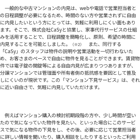
一般的な中古マンションの内見は、webや電話で営業担当者と
の日程調整が必要になるため、時間のない方や営業されずに自由
に内見したいという方にとっては、気軽に利用しにくい面もあり
ます。そこで、株式会社CaSyと協業し、家事代行サービスの仕組
みを活用することで、日程調整を簡略化し、原則、希望の時間に
内見することを可能としました。
また、同行する
（※2）
「CaSy」のスタッフは物件の説明や営業活動を一切行わないた
め、お客さまのペースで自由に物件を見ることができます。賃貸物
件では電子錠の開錠等による自由内見が広まりつつありますが、
分譲マンションでは管理面や所有者側の抵抗感を要因として普及
しにくいのが現状です。この「マンション下見サービス」は、それ
に近い自由さで、気軽に内見していただけます。
例えばマンション購入の検討初期段階の方や、少し時間が空い
たので気になっていた物件を見たい、といった場合にこのサービ
スで気になる物件の下見をし、その後、必要に応じて営業担当者
に詳しい情報を聞いたり、購入相談をしたりするといったご利用