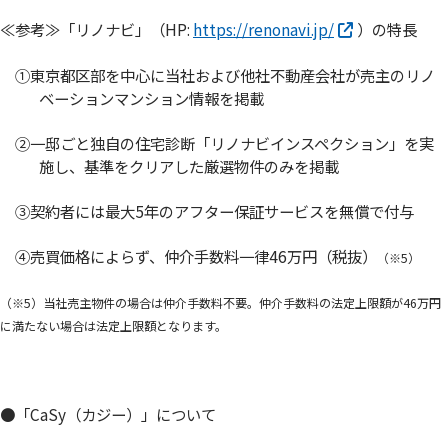
≪参考≫「リノナビ」（HP:
https://renonavi.jp/
）の特長
①東京都区部を中心に当社および他社不動産会社が売主のリノ
ベーションマンション情報を掲載
②一邸ごと独自の住宅診断「リノナビインスペクション」を実
施し、基準をクリアした厳選物件のみを掲載
③契約者には最大5年のアフター保証サービスを無償で付与
④売買価格によらず、仲介手数料一律46万円（税抜）
（※5）
（※5）当社売主物件の場合は仲介手数料不要。仲介手数料の法定上限額が46万円
に満たない場合は法定上限額となります。
●「CaSy（カジー）」について