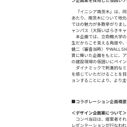
ン企画案を採用した仮囲いア
『イニシア南茨木』は、同
あたり、南茨木について地元
ではの魅力が多数挙がりまし
ャンパス（大阪いばらきキャ
本企画では、立命館大学の
生だからこそ見える角度や、
健二（審査当時）やWALL 
賞に輝いた企画をもとに、アー
の建設現場の仮囲いにペイン
ダイナミックで刺激的なミ
を感じていただけることを目
ョンすることにより、より主
■コラボレーション企画概要
＜デザイン企画案について＞
コンペ当日は、提案者それ
レゼンテーションが行なわれ