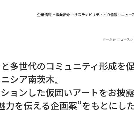
企業情報
事業紹介
サステナビリティ
IR情報
ニュー
ホーム
ニュース
ンと多世代のコミュニティ形成を
イニシア南茨木』
ーションした仮囲いアートをお披
魅力を伝える企画案”をもとにし