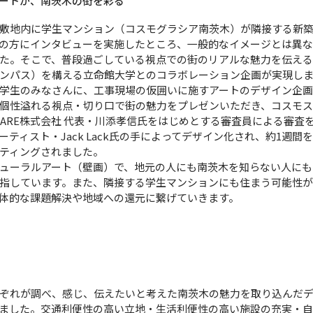
ートが、南茨木の街を彩る
敷地内に学生マンション（コスモグラシア南茨木）が隣接する新築
の方にインタビューを実施したところ、一般的なイメージとは異な
た。そこで、普段過ごしている視点での街のリアルな魅力を伝え
ンパス）を構える立命館大学とのコラボレーション企画が実現し
学生のみなさんに、工事現場の仮囲いに施すアートのデザイン企画
個性溢れる視点・切り口で街の魅力をプレゼンいただき、コスモ
SHARE株式会社 代表・川添孝信氏をはじめとする審査員による審
ティスト・Jack Lack氏の手によってデザイン化され、約1週
ティングされました。
ューラルアート（壁画）で、地元の人にも南茨木を知らない人にも
指しています。また、隣接する学生マンションにも住まう可能性
体的な課題解決や地域への還元に繋げていきます。
ぞれが調べ、感じ、伝えたいと考えた南茨木の魅力を取り込んだデ
ました。交通利便性の高い立地・生活利便性の高い施設の充実・自