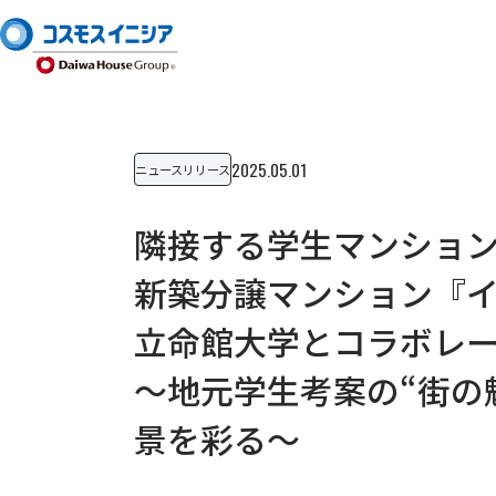
2025.05.01
ニュースリリース
隣接する学生マンショ
新築分譲マンション『
立命館大学とコラボレ
～地元学生考案の“街の
景を彩る～