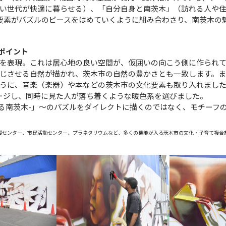
い世代が快適に暮らせる）、「自分自身と南茨木」（訪れる人や
要素がパズルのピースをはめていくように組み合わさり、南茨木の
のポイント
を表現。これは居心地の良い空間が、仮囲いの向こう側に作られ
じさせる自然が描かれ、茨木市の自然の豊かさとも一致します。
うに、音楽（楽器）や本などの茨木市の文化要素も取り入れました。
ージし、同時に見た人が落ち着くような暖色系を選びました。
なたと繋げる南茨木-」〜のパズルをダイレクトに描くのではなく、モチー
援センター、市民活動センター、プラネタリウムなど、多くの機能が入る茨木市の文化・子育て複合