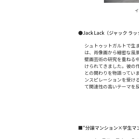
イ
●Jack Lack（ジャック 
シュトゥットガルトで生
は、肖像画から細密な風
壁画芸術の研究を重ねる
けられてきました。彼の
との関わりを物語ってい
ンスピレーションを受け
て関連性の高いテーマを
■“分譲マンション×学生マ