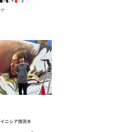
ング
氏
『イニシア南茨木