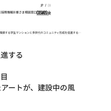
JP
/
EN
ス
採用情報
お客さま相談窓口
隣接する学生マンションと多世代のコミュニティ形成を促進する…
促進する
露目
たアートが、建設中の風