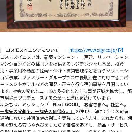
| コスモスイニシアについて |
https://www.cigr.co.jp/
コスモスイニシアは、新築マンション・一戸建、リノベーション
マンションなどの住まいを提供するレジデンシャル事業、投資
用・事業用不動産の開発・仲介・賃貸管理などを行うソリューシ
ョン事業、ファミリー・グループでの中長期滞在に対応するアパ
ートメントホテルなどの開発・運営を行う宿泊事業を展開してい
ます。社会の変化とニーズの多様化とともに事業領域を拡大し、都
市環境をプロデュースする企業へと進化を続けています。
私たちは、ミッション
『「Next GOOD」 お客さまへ。社会へ。
⼀歩先の発想で、⼀歩先の価値を。』
の実現に向けて全ての経営
活動において共通価値の創造を実践していきます。これからも、期
待を超える安心や喜びをもたらす価値を追求し、商品・サービス
の提供を通じて社会課題を解決するため、より多くの「Next