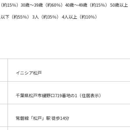
（約15％）30歳～39歳（約60％）40歳～49歳（約15％） 50歳以上
以下（約55％） 3人（約35％） 4人以上（約10％）
イニシア松戸
千葉県松戸市樋野口719番地の1（住居表示）
常磐線「松戸」駅 徒歩14分