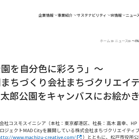
企業情報
事業紹介
サステナビリティ
IR情報
ニュー
ホーム
ニュース
～P
 「公園を自分色に彩ろう」～
間まちづくり会社まちづクリエイ
、太郎公園をキャンバスにお絵か
社コスモスイニシア（本社：東京都港区、社長：高木 嘉幸、HP
ロジェクトMAD Cityを展開している株式会社まちづクリエイテ
http://www.machizu-creative.com/
）とともに、松戸市役所公