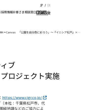
JP
/
EN
ス
採用情報
お客さま相談窓口
ARK＝Canvas 「公園を自分色に彩ろう」～『イニシア松戸』×…
ティブ
きプロジェクト実施
：
https://www.cigr.co.jp/
ィブ（本社：千葉県松戸市、代
園緑地課などのご協力によ