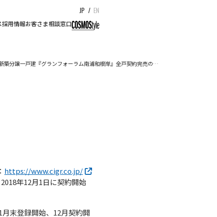
JP
/
EN
ス
採用情報
お客さま相談窓口
新築分譲一戸建『グランフォーラム南浦和根岸』全戸契約完売の…
：
https://www.cigr.co.jp/
18年12月1日に契約開始
1月末登録開始、12月契約開