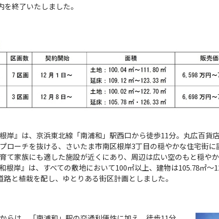
案内を終了いたしました。
岸』は、京浜東北線「南浦和」駅西口から徒歩11分。丸広百貨
プローチを抜ける、さいたま市南区根岸3丁目の穏やかな住宅街に
育て家族にも適した施設が近くにあり、周辺は広い空のもと穏や
岸』は、すべての敷地において100㎡以上、建物は105.78㎡～12
発道路と植栽を配し、ゆとりある街区計画としました。
らは、「南浦和」駅の交通利便性に加え、徒歩11分