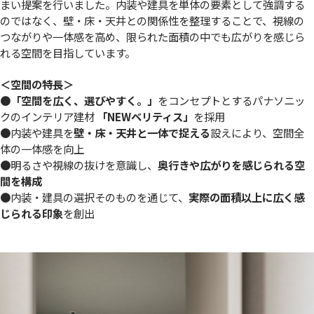
まい提案を行いました。内装や建具を単体の要素として強調する
のではなく、壁・床・天井との関係性を整理することで、視線の
つながりや一体感を高め、限られた面積の中でも広がりを感じら
れる空間を目指しています。
＜空間の特長＞
●
「空間を広く、選びやすく。」
をコンセプトとするパナソニッ
クのインテリア建材
「NEWベリティス」
を採用
●内装や建具を
壁・床・天井と一体で捉える
設えにより、空間全
体の一体感を向上
●明るさや視線の抜けを意識し、
奥行きや広がりを感じられる空
間を構成
●内装・建具の選択そのものを通じて、
実際の面積以上に広く感
じられる印象
を創出