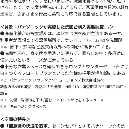
を高める住まいづくりを行いました。洗面を暮らしの中心に近づ
けることで、身支度や手洗いにとどまらず、家事準備や日常の軽作
業など、さまざまな行為に柔軟に対応できる空間としています。
＜背景：パナソニックが実施した洗面台購入実態調査
＞
※2
●洗面化粧台の設置場所は、現状では脱衣所が主流である一方、
利用者が理想とする設置場所は、ランドリールーム
や洗面所
※3
、廊下・玄関など脱衣所以外への関心が高まっている。
※4
●洗面空間を、身支度や手洗いに限らず、暮らしの中で多用途に
使いたいというニーズが拡大している
●十分な作業スペースを確保できるロングカウンターや、下部に余
白をつくるフロートプランといった仕様の採用が増加傾向にある
※2 パナソニック ハウジングソリューションズ株式会社調べ
調査方式:WEB調査 調査エリア:全国 N数:318 調査期間:2024年7月26日～
28日
※3 洗濯・洗濯物を干す/畳む・アイロンがけをするスペース
※4 洗面台だけのスペース
＜空間の特長＞
●
「無意識の快適を追求」
をコンセプトとするパナソニックの洗