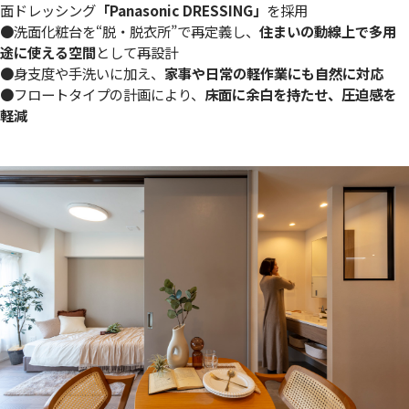
面ドレッシング
「Panasonic DRESSING」
を採用
●洗面化粧台を“脱・脱衣所”で再定義し、
住まいの動線上で多用
途に使える空間
として再設計
●身支度や手洗いに加え、
家事や日常の軽作業にも自然に対応
●フロートタイプの計画により、
床面に余白を持たせ、圧迫感を
軽減