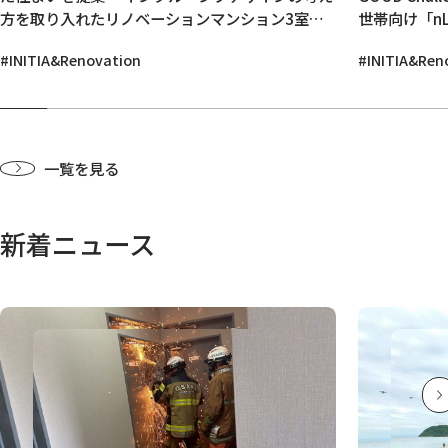
方を取り入れたリノベーションマンション3室が
世帯向け「n
竣工～
ダードを見据
#INITIA&Renovation
#INITIA&Ren
化～
一覧を見る
新着ニュース