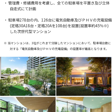
・ 管理費・修繕費用を考慮し、全ての駐車場を平置き及び立体
自走式にて計画
・ 駐車場278台の内、126台に電気自動車及びＰＨＶの充電設備
(定格30A18台・定格20Aを108台)を設置(設置率約45％
※
)
した次世代型マンション
※ 当マンションは、3社がこれまで分譲したマンションにおいて、駐車場台数に
対する「電気自動車及びＰＨＶの充電設備」の設置率が最高となります。