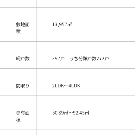
敷地面
13,957㎡
積
総戸数
397戸 うち分譲戸数272戸
間取り
2LDK～4LDK
専有面
50.89㎡～92.45㎡
積