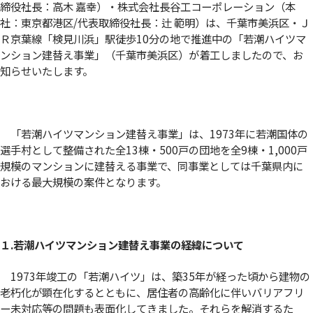
締役社長：高木 嘉幸）・株式会社長谷工コーポレーション（本
社：東京都港区/代表取締役社長：辻 範明）は、千葉市美浜区・Ｊ
Ｒ京葉線「検見川浜」駅徒歩10分の地で推進中の「若潮ハイツマ
ンション建替え事業」（千葉市美浜区）が着工しましたので、お
知らせいたします。
「若潮ハイツマンション建替え事業」は、1973年に若潮国体の
選手村として整備された全13棟・500戸の団地を全9棟・1,000戸
規模のマンションに建替える事業で、同事業としては千葉県内に
おける最大規模の案件となります。
１.若潮ハイツマンション建替え事業の経緯について
1973年竣工の「若潮ハイツ」は、築35年が経った頃から建物の
老朽化が顕在化するとともに、居住者の高齢化に伴いバリアフリ
ー未対応等の問題も表面化してきました。それらを解消するた