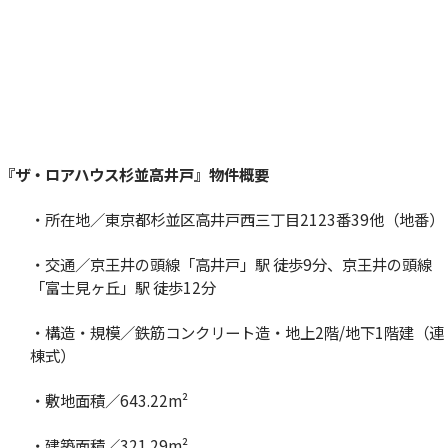
『ザ・ロアハウス杉並高井戸』物件概要
・所在地／東京都杉並区高井戸西三丁目2123番39他（地番）
・交通／京王井の頭線「高井戸」駅 徒歩9分、京王井の頭線
「富士見ヶ丘」駅 徒歩12分
・構造・規模／鉄筋コンクリート造・地上2階/地下1階建（連
棟式）
・敷地面積／643.22m²
・建築面積／321.29m²