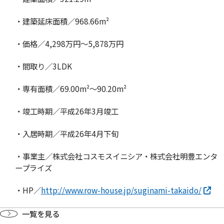
・建築延床面積／968.66m²
・価格／4,298万円〜5,878万円
・間取り／3LDK
・専有面積／69.00m²〜90.20m²
・竣工時期／平成26年3月竣工
・入居時期／平成26年4月下旬
・事業主／株式会社コスモスイニシア・株式会社明豊エンタ
ープライズ
・HP／
http://www.row-house.jp/suginami-takaido/
一覧を見る