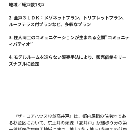
地域／総戸数13戸
2. 全戸３ＬＤＫ：メゾネットプラン、トリプレットプラン、
ルーフテラス付プランなど、多彩なプラン
3. 住人同士のコミュニケーションが生まれる空間”コミュニテ
ィパティオ”
4. モデルルームを造らない販売手法により、販売価格をリー
ズナブルに設定
『ザ・ロアハウス杉並高井戸』は、都内屈指の住宅地であ
る杉並区において、京王井の頭線 「高井戸」駅徒歩９分の第
一種低層住居専用地域に建つ、地上2階・地下1階建ての低層