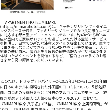
「APARTMENT HOTEL MIMARU」
(
https://mimaruhotels.com/
)は、キッチンやリビング・ダイニ
ングスペースを備え、ファミリーやグループでの中長期滞在ニーズ
に対応する都市型アパートメントホテルです。約40㎡から80㎡の
広い室内でご家族がゆっくりお過ごしいただける空間・サービス
を提供し、日本での新たな滞在スタイルを提案しています。室内で
食事を楽しむことができるよう調理器具や食器等を常備し、人気
家電の無料貸出、宿泊ホテル周辺の観光情報の提供や日本文化を
体験いただくイベントを開催するなど、ご宿泊された多くのお客
さまから高い評価をいただいています。
このたび、トリップアドバイザーが2019年1月から12月の1年間
に日本のホテルに投稿された外国語の口コミについて、5 段階評
価、口コミの投稿数をもとに独自のアルゴリズムで集計した「旅
好きが選ぶ！外国人に人気の日本のホテル2020」において、
『MIMARU東京 八丁堀』が6位、『MIMARU東京 上野稲荷町』が
10位、『MIMARU東京 赤坂』が12位に選出されました。