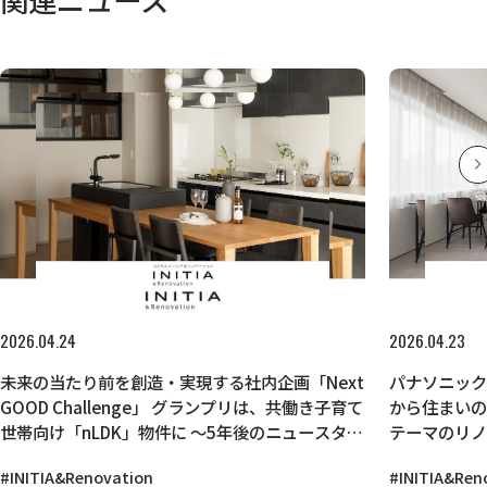
2026.04.24
2026.04.23
未来の当たり前を創造・実現する社内企画「Next
パナソニッ
GOOD Challenge」 グランプリは、共働き子育て
から住まいの
世帯向け「nLDK」物件に ～5年後のニュースタン
テーマのリ
ダードを見据えたリノベーション住戸4件が商品
#INITIA&Renovation
#INITIA&Ren
化～