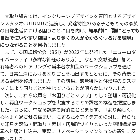
本取り組みでは、インクルーシブデザインを専門とするデザイ
ンスタジオCULUMUと連携し、発達特性のある子どもとその家族
の日常生活における困りごとに目を向け、
結果的に「誰にとっても
自然で使いやすい空間・より多くの人が心からくつろげる環境」
につながること
を目指しました。
まず、英国規格協会（BSI）が2022年に発行した「ニューロダ
イバーシティ（多様な神経のあり方）」などの文献調査に加え、
有識者へのヒアリングや当事者参加型のワークショップを通じ
て、日常生活における困りごとを抽出するとともに、その背景に
ある要因を整理しました。その結果、感覚特性と住環境のミスマ
ッチにより困りごとが生じていることが明らかになりました。
次に、これらの声を「お困りごとマップ」として整理・可視化
し、再度ワークショップを実施することで課題の構造を把握しま
した。さらに、単なる課題の解消にとどまらず、「より楽しく、
心地よく過ごせる住まい」にするためアイデアを検討し、得られ
た知見を設備・間取り・素材・居場所づくりといった空間構成要
素へと落とし込み、実際にリノベーションマンションの設計に反
映しました。