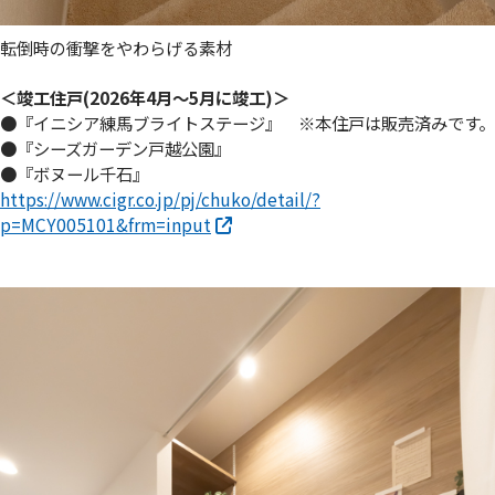
転倒時の衝撃をやわらげる素材
＜竣工住戸(2026年4月～5月に竣工)＞
●『イニシア練馬ブライトステージ』 ※本住戸は販売済みです。
●『シーズガーデン戸越公園』
●『ボヌール千石』
https://www.cigr.co.jp/pj/chuko/detail/?
p=MCY005101&frm=input