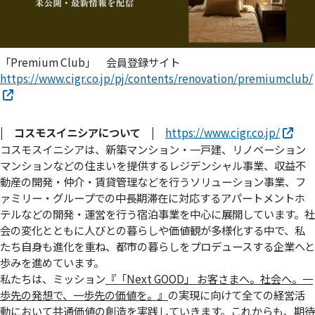
「Premium Club」 会員登録サイト
https://www.cigr.co.jp/pj/contents/renovation/premiumclub/
| コスモスイニシアについて |
https://www.cigr.co.jp/
コスモスイニシアは、新築マンション・一戸建、リノベーション
マンションなどの住まいを提供するレジデンシャル事業、収益不
動産の開発・仲介・賃貸管理などを行うソリューション事業、フ
ァミリー・グループでの中長期滞在に対応するアパートメントホ
テルなどの開発・運営を行う宿泊事業を中心に展開しています。社
会の変化とともに人びとの暮らしや価値観が多様化する中で、私
たち自身も進化を重ね、都市の暮らしをプロデュースする企業へと
歩みを進めています。
私たちは、ミッション
『「Next GOOD」 お客さまへ。社会へ。⼀
歩先の発想で、⼀歩先の価値を。』
の実現に向けて全ての経営活
動において共通価値の創造を実践していきます。これからも、期待