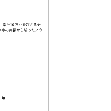
累計10 万戸を超える分
事等の実績から培ったノウ
 等