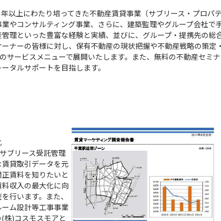
 年以上にわたり培ってきた不動産賃貸事業（サブリース・プロパ
事業やコンサルティング事業、さらに、建築監理やグループ会社で
産管理といった豊富な経験と実績、並びに、グループ・提携先の総
オーナーの皆様に対し、保有不動産の現状把握や不動産戦略の策定
つのサービスメニューで展開いたします。また、無料の不動産セミ
トータルサポートを目指します。
化
えるサブリース受託管理
な賃貸取引データを元
適正賃料を知りたいと
賃料収入の最大化に向
査を行います。また、
ルーム設計等工事事業
(株)コスモスモアと