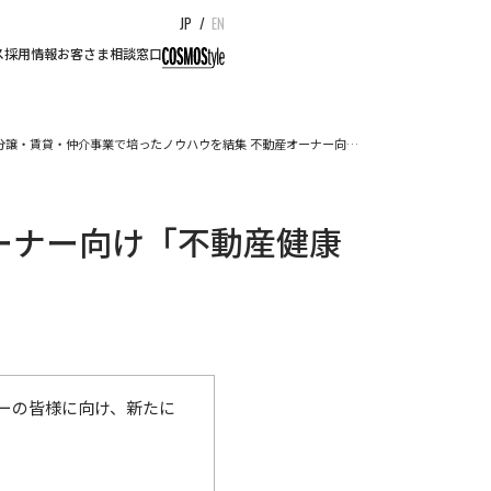
JP
/
EN
ス
採用情報
お客さま相談窓口
分譲・賃貸・仲介事業で培ったノウハウを結集 不動産オーナー向…
ーナー向け「不動産健康
ーの皆様に向け、新たに