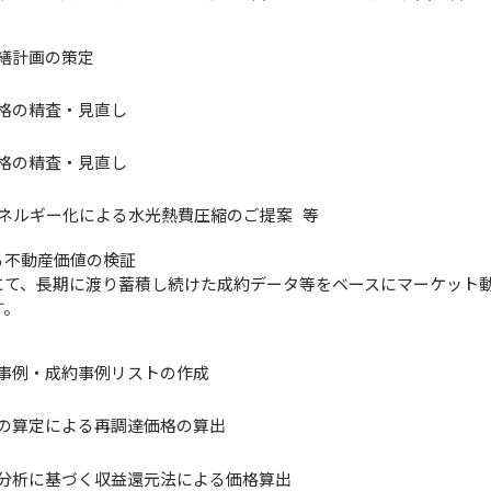
繕計画の策定
格の精査・見直し
格の精査・見直し
エネルギー化による水光熱費圧縮のご提案 等
る不動産価値の検証
にて、長期に渡り蓄積し続けた成約データ等をベースにマーケット
す。
事例・成約事例リストの作成
の算定による再調達価格の算出
分析に基づく収益還元法による価格算出