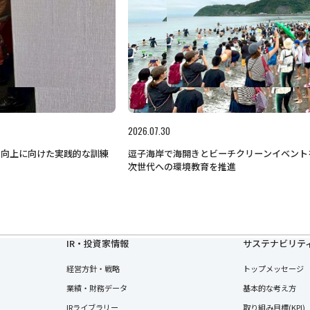
2026.07.30
力向上に向けた実践的な訓練
逗子海岸で海開きとビーチクリーンイベント
次世代への環境教育を推進
IR・投資家情報
サステナビリテ
経営方針・戦略
トップメッセージ
業績・財務データ
基本的な考え方
IRライブラリー
取り組み目標(KPI)