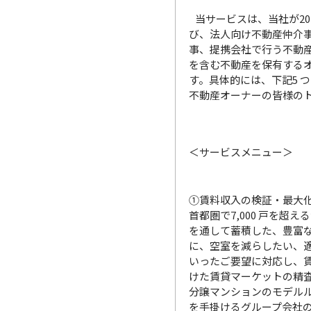
当サービスは、当社が20
び、法人向け不動産仲介
事、提携会社で行う不動
を含む不動産を保有する
す。具体的には、下記5 
不動産オーナーの皆様の
＜サービスメニュー＞
①賃料収入の検証・最大
首都圏で7,000 戸を超
を通して蓄積した、豊富
に、空室を減らしたい、
いったご要望に対応し、
けた賃貸マーケットの精
分譲マンションのモデル
を手掛けるグループ会社の