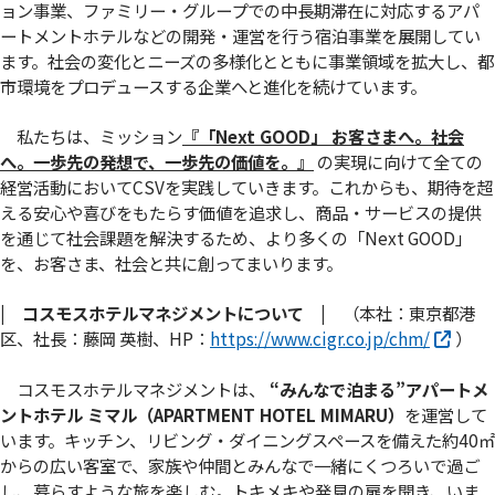
ョン事業、ファミリー・グループでの中長期滞在に対応するアパ
ートメントホテルなどの開発・運営を行う宿泊事業を展開してい
ます。社会の変化とニーズの多様化とともに事業領域を拡大し、都
市環境をプロデュースする企業へと進化を続けています。
私たちは、ミッション
『「Next GOOD」 お客さまへ。社会
へ。⼀歩先の発想で、⼀歩先の価値を。』
の実現に向けて全ての
経営活動においてCSVを実践していきます。これからも、期待を超
える安心や喜びをもたらす価値を追求し、商品・サービスの提供
を通じて社会課題を解決するため、より多くの「Next GOOD」
を、お客さま、社会と共に創ってまいります。
|
コスモスホテルマネジメントについて |
（本社：東京都港
区、社長：藤岡 英樹、HP：
https://www.cigr.co.jp/chm/
）
コスモスホテルマネジメントは、
“みんなで泊まる”アパートメ
ントホテル ミマル（APARTMENT HOTEL MIMARU）
を運営して
います。キッチン、リビング・ダイニングスペースを備えた約40㎡
からの広い客室で、家族や仲間とみんなで一緒にくつろいで過ご
し、暮らすような旅を楽しむ。トキメキや発見の扉を開き、いま