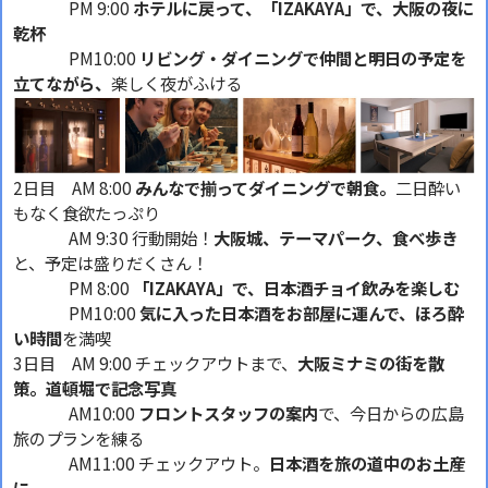
PM 9:00
ホテルに戻って、「IZAKAYA」で、大阪の夜に
乾杯
PM10:00
リビング・ダイニングで仲間と明日の予定を
立てながら、
楽しく夜がふける
2日目 AM 8:00
みんなで揃ってダイニングで朝食。
二日酔い
もなく食欲たっぷり
AM 9:30 行動開始！
大阪城、テーマパーク、食べ歩き
と、予定は盛りだくさん！
PM 8:00
「IZAKAYA」で、日本酒チョイ飲みを楽しむ
PM10:00
気に入った日本酒をお部屋に運んで、ほろ酔
い時間
を満喫
3日目 AM 9:00 チェックアウトまで、
大阪ミナミの街を散
策。道頓堀で記念写真
AM10:00
フロントスタッフの案内
で、今日からの広島
旅のプランを練る
AM11:00 チェックアウト。
日本酒を旅の道中のお土産
に