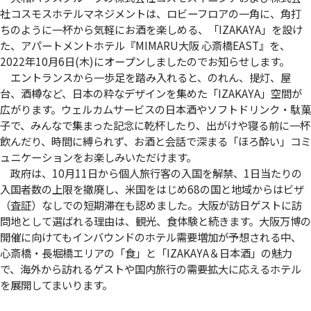
社コスモスホテルマネジメントは、ロビーフロアの一角に、角打
ちのように一杯から気軽にお酒を楽しめる、「IZAKAYA」を設け
た、アパートメントホテル『MIMARU大阪 心斎橋EAST』を、
2022年10月6日(木)にオープンしましたのでお知らせします。
エントランスから一歩足を踏み入れると、のれん、提灯、屋
台、酒樽など、日本の粋なデザインを集めた「IZAKAYA」空間が
広がります。ウェルカムサービスの日本酒やソフトドリンク・駄菓
子で、みんなで集まった記念に乾杯したり、出がけや寝る前に一杯
飲んだり、時間に縛られず、お酒と会話で深まる「ほろ酔い」コミ
ュニケーションをお楽しみいただけます。
政府は、10月11日から個人旅行客の入国を解禁、1日当たりの
入国者数の上限を撤廃し、米国をはじめ68の国と地域からはビザ
（査証）なしでの短期滞在も認めました。大阪が訪日ゲストに訪
問地として選ばれる理由は、観光、食体験と続きます。大阪万博の
開催に向けてもインバウンドのホテル需要増加が予想される中、
心斎橋・長堀橋エリアの「食」と「IZAKAYA＆日本酒」の魅力
で、海外から訪れるゲストや国内旅行の需要拡大に応えるホテル
を展開してまいります。