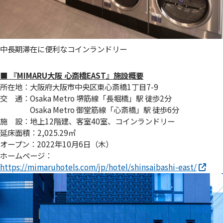
中長期滞在に便利なコインランドリー
■ 『MIMARU大阪 心斎橋EAST』施設概要
所在地：大阪府大阪市中央区東心斎橋1丁目7-9
交 通：Osaka Metro 堺筋線「長堀橋」駅 徒歩2分
Osaka Metro 御堂筋線「心斎橋」駅 徒歩6分
施 設：地上12階建、客室40室、コインランドリー
延床面積：2,025.29㎡
オープン：2022年10月6日（木）
ホームページ：
https://mimaruhotels.com/jp/hotel/shinsaibashi-east/