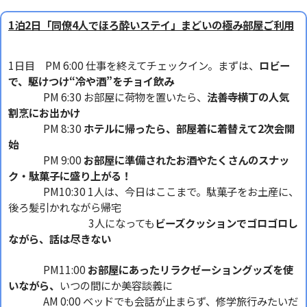
1泊2日「同僚4人でほろ酔いステイ」まどいの極み部屋ご利用
1日目 PM 6:00 仕事を終えてチェックイン。まずは、
ロビー
で、駆けつけ“冷や酒”をチョイ飲み
PM 6:30 お部屋に荷物を置いたら、
法善寺横丁の人気
割烹にお出かけ
PM 8:30
ホテルに帰ったら、部屋着に着替えて2次会開
始
PM 9:00
お部屋に準備されたお酒やたくさんのスナッ
ク・駄菓子に盛り上がる！
PM10:30 1人は、今日はここまで。駄菓子をお土産に、
後ろ髪引かれながら帰宅
3人になっても
ビーズクッションでゴロゴロし
ながら、話は尽きない
PM11:00
お部屋にあったリラクゼーショングッズを使
いながら、
いつの間にか美容談義に
AM 0:00 ベッドでも会話が止まらず、修学旅行みたいだ