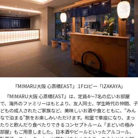
『MIMARU大阪 心斎橋EAST』 1Fロビー「IZAKAYA」
『MIMARU大阪 心斎橋EAST』は、定員4～7名の広いお部屋
で、海外のファミリーはもとより、友人同士、学生時代の仲間、子
どもの成人されたご家族など、美味しいお酒や食とともに、“みん
なで泊まる”旅をお楽しみいただけます。和室で車座になり、まっ
たりと飲んだり食べたりできるコンセプトルーム「まどいの極み
部屋」もご用意しました。日本酒やビールといったアルコール、