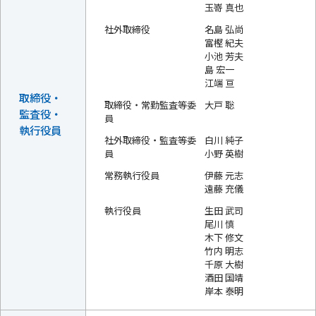
玉嵜 真也
社外取締役
名島 弘尚
富樫 紀夫
小池 芳夫
島 宏一
江端 亘
取締役・
取締役・常勤監査等委
⼤⼾ 聡
監査役・
員
執行役員
社外取締役・監査等委
白川 純子
員
小野 英樹
常務執行役員
伊藤 元志
遠藤 充儀
執行役員
生田 武司
尾川 慎
木下 修文
竹内 明志
千原 大樹
酒田 国靖
岸本 泰明