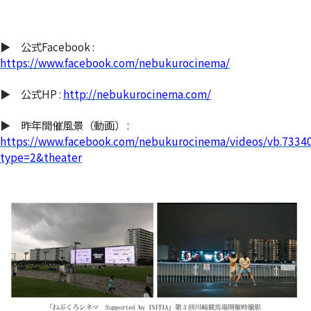
▶ 公式Facebook :
https://www.facebook.com/nebukurocinema/
▶ 公式HP :
http://nebukurocinema.com/
▶ 昨年開催風景（動画） :
https://www.facebook.com/nebukurocinema/videos/vb.733
type=2&theater