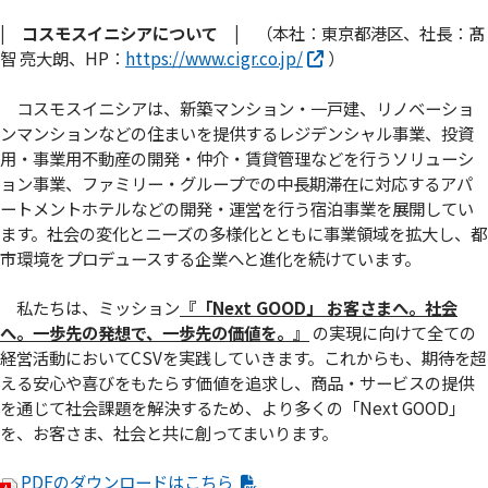
| コスモスイニシアについて |
（本社：東京都港区、社長：髙
智 亮大朗、HP：
https://www.cigr.co.jp/
）
コスモスイニシアは、新築マンション・一戸建、リノベーショ
ンマンションなどの住まいを提供するレジデンシャル事業、投資
用・事業用不動産の開発・仲介・賃貸管理などを行うソリューシ
ョン事業、ファミリー・グループでの中長期滞在に対応するアパ
ートメントホテルなどの開発・運営を行う宿泊事業を展開してい
ます。社会の変化とニーズの多様化とともに事業領域を拡大し、都
市環境をプロデュースする企業へと進化を続けています。
私たちは、ミッション
『「Next GOOD」 お客さまへ。社会
へ。⼀歩先の発想で、⼀歩先の価値を。』
の実現に向けて全ての
経営活動においてCSVを実践していきます。これからも、期待を超
える安心や喜びをもたらす価値を追求し、商品・サービスの提供
を通じて社会課題を解決するため、より多くの「Next GOOD」
を、お客さま、社会と共に創ってまいります。
PDFのダウンロードはこちら