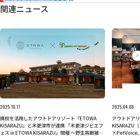
関連ニュース
2025.10.17
2025.04.08
廃校を活用したアウトドアリゾート『ETOWA
アウトドアリ
KISARAZU』と木更津市が連携 「木更津ジビエフ
KISARAZ
ェス in ETOWA KISARAZU」開催 ～野生鳥獣被害
×PetVoi
対策を目的としたジビエの普及で、地域活性化を
ー＆料理教