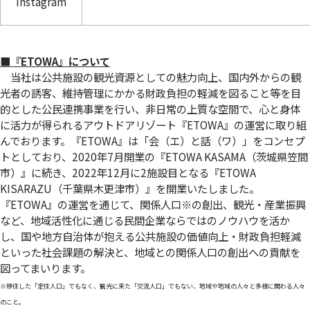
Instagram
■『ETOWA』について
当社は公共施設の観光資源としての魅力向上、国内外からの観
光者の誘客、維持管理にかかる財政負担の軽減を図ること等を目
的とした公民連携事業を行い、非日常の上質な空間で、心と身体
に活力が得られるアウトドアリゾート『ETOWA』の運営に取り組
んでおります。『ETOWA』は「会（エ）と話（ワ）」をコンセプ
トとしており、2020年7月開業の『ETOWA KASAMA（茨城県笠間
市）』に続き、2022年12月に2施設目となる『ETOWA
KISARAZU（千葉県木更津市）』を開業いたしました。
『ETOWA』の運営を通じて、関係人口
※
の創出、観光・産業振興
など、地域活性化に通じる民間企業ならではのノウハウを活か
し、国や地方自治体が抱える公共施設の価値向上・財政負担軽減
といった社会課題の解決と、地域との関係人口の創出への貢献を
図ってまいります。
※移住した「定住人口」でもなく、観光に来た「交流人口」でもない、地域や地域の人々と多様に関わる人々
のこと。