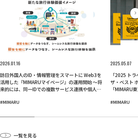
2025.05.07
2026.01.16
「2025 
訪日外国人のID・情報管理をスマートに Web3を
ザ・ベスト 
活用した『MIMARUマイページ』の運用開始 ～将
「MIMARU東
来的には、同一IDでの複数サービス連携や個人に
東京 上野N
合わせた旅の最適化も可能に～
#MIMARU
#MIMARU
に選出～
一覧を見る