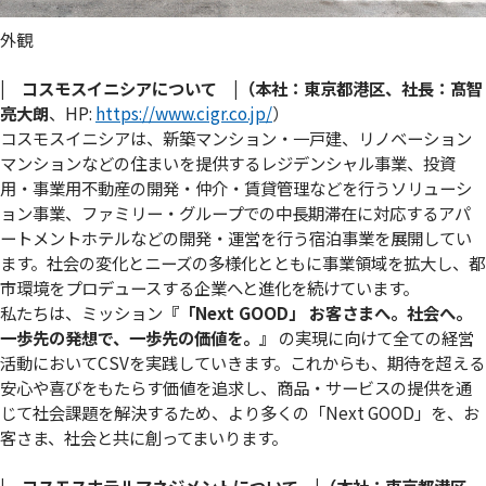
外観
| コスモスイニシアについて |（本社：東京都港区、社長：髙智
亮大朗
、HP:
https://www.cigr.co.jp/
）
コスモスイニシアは、新築マンション・一戸建、リノベーション
マンションなどの住まいを提供するレジデンシャル事業、投資
用・事業用不動産の開発・仲介・賃貸管理などを行うソリューシ
ョン事業、ファミリー・グループでの中長期滞在に対応するアパ
ートメントホテルなどの開発・運営を行う宿泊事業を展開してい
ます。社会の変化とニーズの多様化とともに事業領域を拡大し、都
市環境をプロデュースする企業へと進化を続けています。
私たちは、ミッション
『「Next GOOD」 お客さまへ。社会へ。
⼀歩先の発想で、⼀歩先の価値を。』
の実現に向けて全ての経営
活動においてCSVを実践していきます。これからも、期待を超える
安心や喜びをもたらす価値を追求し、商品・サービスの提供を通
じて社会課題を解決するため、より多くの「Next GOOD」を、お
客さま、社会と共に創ってまいります。
| コスモスホテルマネジメントについて |（本社：東京都港区、