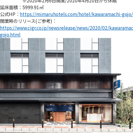
※2020年2月6日開業/2020年4月20日から休館
延床面積：5999.91㎡
公式HP：
https://mimaruhotels.com/hotel/kawaramachi-gojo/
開業時のリリース(ご参考)：
https://www.cigr.co.jp/newsrelease/news/2020/02/kawaramac
gojo.html