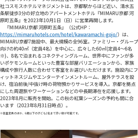
社コスモスホテルマネジメントは、京都駅からほど近い、清水五
条駅徒歩3分の好立地のアパートメントホテル『MIMARU京都 河
原町五条』を2023年10月1日（日）に営業再開します。
『MIMARU京都 河原町五条』（公式HP：
https://mimaruhotels.com/hotel/kawaramachi-gojo/
）は、
MIMARU京都7施設中、最大規模の全96室。ファミリー・グループ
向けの約40㎡（定員4名）を中心に、広々した60㎡(定員4〜6名
※
)、8名で泊まれるコネクティングルーム、世界中にファンが多
いポケモンルームといった豊富な部屋バリエーションから、家族
構成や旅行人数に合わせて客室をお選びいただけます。施設内にフ
ィットネスジムやエンターテインメントルーム、屋外テラスを設
け、宿泊前後/中抜け時の荷物預かりサービスを導入。京都を拠点
にした周遊旅やワーケーションなどの中長期滞在を応援します。
2023年8月に販売を開始。この秋の紅葉シーズンの予約も間に合
います（2023年8月31日時点）。
※各室定員のほか、6歳以下の子ども2名まで添い寝が可能です。