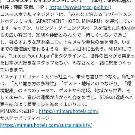
社長：藤岡 英樹
、HP：
https://www.cigr.co.jp/chm/
）
コスモスホテルマネジメントは、 “みんなで泊まる”アパートメン
トホテル ミマル（APARTMENT HOTEL MIMARU）を運営してい
ます。キッチン、リビング・ダイニングスペースを備えた約40㎡か
らの広い客室で、家族や仲間とみんなで一緒にくつろいで過ご
し、暮らすような旅を楽しむ。トキメキや発見の扉を開き、いま
までの価値観が変わるような、新しい日本に出会う。MIMARUで
は、“Unlock Your Japan”をタグラインに、世界の国々から集まっ
た日本が大好きなスタッフたちが、みなさんと一緒に旅をつくっ
ていきます。
サスティナビリティ：人から社会へ、未来を喜びでつなぐ。当社で
は、「人と働き方の多様性」「ゲスト・地域とのつながり」「環
境配慮」の３つのテーマで、ゲストから地域、地域から世界、そ
して未来へ、喜びの連鎖が広がる社会をめざし、SDGsの達成へと
実を結ぶよう着実に歩を進めてまいります。
MIMARU公式HP：
https://mimaruhotels.com/
サステナビリティページ：
https://mimaruhotels.com/sustainability/