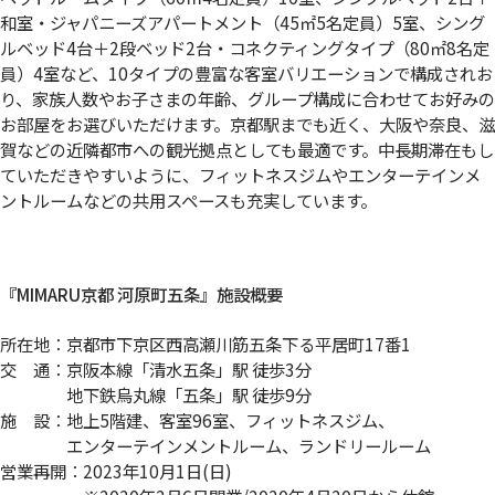
和室・ジャパニーズアパートメント（45㎡5名定員）5室、シング
ルベッド4台＋2段ベッド2台・コネクティングタイプ（80㎡8名定
員）4室など、10タイプの豊富な客室バリエーションで構成されお
り、家族人数やお子さまの年齢、グループ構成に合わせてお好みの
お部屋をお選びいただけます。京都駅までも近く、大阪や奈良、滋
賀などの近隣都市への観光拠点としても最適です。中長期滞在もし
ていただきやすいように、フィットネスジムやエンターテインメ
ントルームなどの共用スペースも充実しています。
『MIMARU京都 河原町五条』施設概要
所在地：京都市下京区西高瀬川筋五条下る平居町17番1
交 通：京阪本線「清水五条」駅 徒歩3分
地下鉄烏丸線「五条」駅 徒歩9分
施 設：地上5階建、客室96室、フィットネスジム、
エンターテインメントルーム、ランドリールーム
営業再開：2023年10月1日(日)