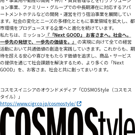
用・事業用不動産の開発・仲介・賃貸管理などを行うソリューシ
ョン事業、ファミリー・グループでの中長期滞在に対応するアパ
ートメントホテルなどの開発・運営を行う宿泊事業を展開してい
ます。社会の変化とニーズの多様化とともに事業領域を拡大し、都
市環境をプロデュースする企業へと進化を続けています。
私たちは、ミッション
『「Next GOOD」 お客さまへ。社会へ。
⼀歩先の発想で、⼀歩先の価値を。』
の実現に向けて全ての経営
活動において共通価値の創造を実践していきます。これからも、期
待を超える安心や喜びをもたらす価値を追求し、商品・サービス
の提供を通じて社会課題を解決するため、より多くの「Next
GOOD」を、お客さま、社会と共に創ってまいります。
コスモスイニシアのオウンドメディア「COSMOStyle（コスモス
タイル）」
https://www.cigr.co.jp/cosmostyle/