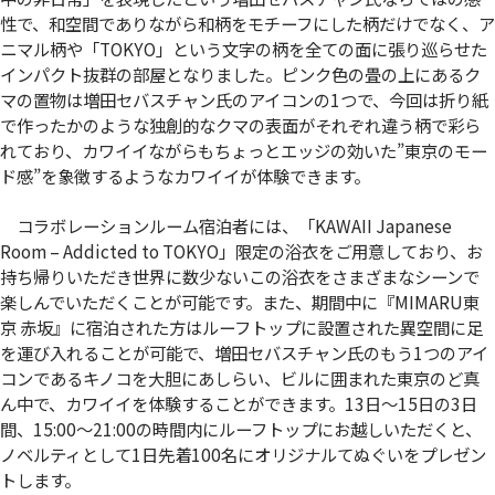
性で、和空間でありながら和柄をモチーフにした柄だけでなく、ア
ニマル柄や「TOKYO」という文字の柄を全ての面に張り巡らせた
インパクト抜群の部屋となりました。ピンク色の畳の上にあるク
マの置物は増田セバスチャン氏のアイコンの1つで、今回は折り紙
で作ったかのような独創的なクマの表面がそれぞれ違う柄で彩ら
れており、カワイイながらもちょっとエッジの効いた”東京のモー
ド感”を象徴するようなカワイイが体験できます。
コラボレーションルーム宿泊者には、「KAWAII Japanese
Room – Addicted to TOKYO」限定の浴衣をご用意しており、お
持ち帰りいただき世界に数少ないこの浴衣をさまざまなシーンで
楽しんでいただくことが可能です。また、期間中に『MIMARU東
京 赤坂』に宿泊された方はルーフトップに設置された異空間に足
を運び入れることが可能で、増田セバスチャン氏のもう1つのアイ
コンであるキノコを大胆にあしらい、ビルに囲まれた東京のど真
ん中で、カワイイを体験することができます。13日～15日の3日
間、15:00～21:00の時間内にルーフトップにお越しいただくと、
ノベルティとして1日先着100名にオリジナルてぬぐいをプレゼン
トします。