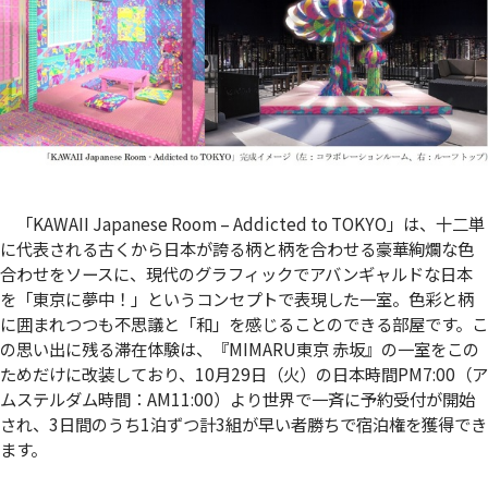
「KAWAII Japanese Room – Addicted to TOKYO」は、十二単
に代表される古くから日本が誇る柄と柄を合わせる豪華絢爛な色
合わせをソースに、現代のグラフィックでアバンギャルドな日本
を「東京に夢中！」というコンセプトで表現した一室。色彩と柄
に囲まれつつも不思議と「和」を感じることのできる部屋です。こ
の思い出に残る滞在体験は、『MIMARU東京 赤坂』の一室をこの
ためだけに改装しており、10月29日（火）の日本時間PM7:00（ア
ムステルダム時間：AM11:00）より世界で一斉に予約受付が開始
され、3日間のうち1泊ずつ計3組が早い者勝ちで宿泊権を獲得でき
ます。