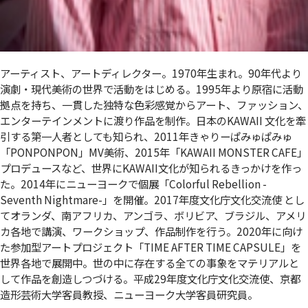
アーティスト、アートディレクター。1970年生まれ。90年代より
演劇・現代美術の世界で活動をはじめる。1995年より原宿に活動
拠点を持ち、一貫した独特な色彩感覚からアート、ファッション、
エンターテインメントに渡り作品を制作。日本のKAWAII 文化を牽
引する第一人者としても知られ、2011年きゃりーぱみゅぱみゅ
「PONPONPON」MV美術、2015年「KAWAII MONSTER CAFE」
プロデュースなど、世界にKAWAII文化が知られるきっかけを作っ
た。2014年にニューヨークで個展「Colorful Rebellion -
Seventh Nightmare-」を開催。2017年度文化庁文化交流使 とし
てオランダ、南アフリカ、アンゴラ、ボリビア、ブラジル、アメリ
カ各地で講演、ワークショップ、作品制作を行う。2020年に向け
た参加型アートプロジェクト「TIME AFTER TIME CAPSULE」を
世界各地で展開中。世の中に存在する全ての事象をマテリアルと
して作品を創造しつづける。平成29年度文化庁文化交流使、京都
造形芸術大学客員教授、ニューヨーク大学客員研究員。