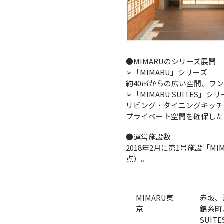
●MIMARUのシリーズ展開
➢「MIMARU」シリーズ
約40㎡からの広い空間、ワ
➢「MIMARU SUITES」シ
リビング・ダイニングキッチ
プライベート空間を確保した
●運営施設数
2018年2月に第1号施設「MI
点）。
MIMARU東
赤坂、
京
錦糸町
SUIT