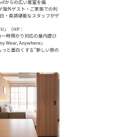
0㎡からの広い客室を備
超が海外ゲスト・ご家族での利
る日・英語堪能なスタッフがゲ
RU」（HP：
の一時預かり対応の屋内遊び
ear, Anywhere」
もっと面白くする”新しい旅の