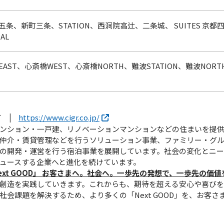
条、新町三条、STATION、西洞院高辻、二条城、 SUITES 京都四条
AL
AST、心斎橋WEST、心斎橋NORTH、難波STATION、難波NORT
 |
https://www.cigr.co.jp/
ンション・一戸建、リノベーションマンションなどの住まいを提
仲介・賃貸管理などを行うソリューション事業、ファミリー・グ
の開発・運営を行う宿泊事業を展開しています。社会の変化とニー
ュースする企業へと進化を続けています。
ext GOOD」 お客さまへ。社会へ。⼀歩先の発想で、⼀歩先の価値
創造を実践していきます。これからも、期待を超える安心や喜び
会課題を解決するため、より多くの「Next GOOD」を、お客さ