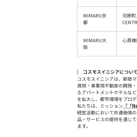
MIMARU京
河原町五
都
CENTR
MIMARU大
心斎橋E
阪
| コスモスイニシアについて
コスモスイニシアは、新築マ
資用・事業用不動産の開発・
るアパートメントホテルなど
を拡大し、都市環境をプロデ
私たちは、ミッション
『「N
経営活動において共通価値の
品・サービスの提供を通じて社
ます。