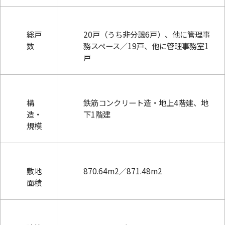
総戸
20戸（うち非分譲6戸）、他に管理事
数
務スペース／19戸、他に管理事務室1
戸
構
鉄筋コンクリート造・地上4階建、地
造・
下1階建
規模
敷地
870.64m2／871.48m2
面積