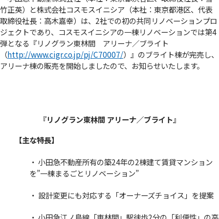
竹正英）と株式会社コスモスイニシア（本社：東京都港区、代表
取締役社長：高木嘉幸）は、2社での初の共同リノベーションプロ
ジェクトであり、コスモスイニシアの一棟リノベーションでは第4
弾となる『リノグラン東林間 アリーナ／ブライト
（
http://www.cigr.co.jp/pj/C70007/
）』のブライト棟が完売し、
アリーナ棟の販売を開始しましたので、お知らせいたします。
『リノグラン東林間 アリーナ／ブライト』
【主な特長】
・ 小田急不動産所有の築24年の2棟建て賃貸マンション
を”一棟まるごとリノベーション”
・ 設計変更にも対応する「オーナーズチョイス」を提案
・ 小田急江ノ島線「東林間」駅徒歩2分の「利便性」の高