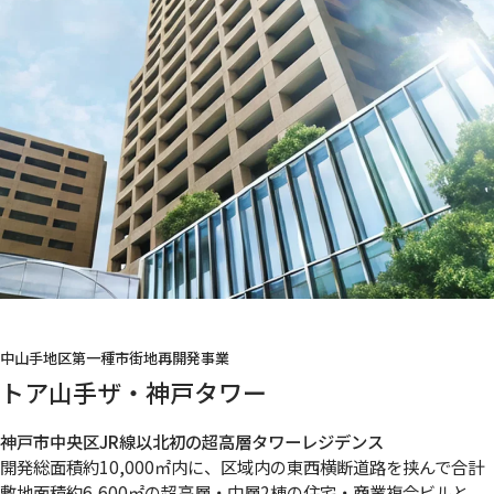
中山手地区第一種市街地再開発事業
トア山手ザ・神戸タワー
神戸市中央区JR線以北初の超高層タワーレジデンス
開発総面積約10,000㎡内に、区域内の東西横断道路を挟んで合計
敷地面積約6,600㎡の超高層・中層2棟の住宅・商業複合ビルと、