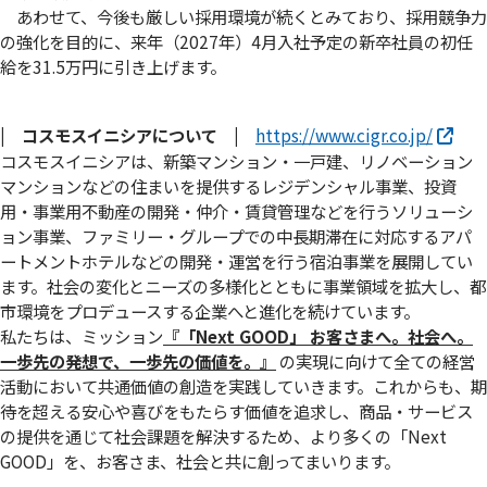
あわせて、今後も厳しい採用環境が続くとみており、採用競争力
の強化を目的に、来年（2027年）4月入社予定の新卒社員の初任
給を31.5万円に引き上げます。
| コスモスイニシアについて |
https://www.cigr.co.jp/
コスモスイニシアは、新築マンション・一戸建、リノベーション
マンションなどの住まいを提供するレジデンシャル事業、投資
用・事業用不動産の開発・仲介・賃貸管理などを行うソリューシ
ョン事業、ファミリー・グループでの中長期滞在に対応するアパ
ートメントホテルなどの開発・運営を行う宿泊事業を展開してい
ます。社会の変化とニーズの多様化とともに事業領域を拡大し、都
市環境をプロデュースする企業へと進化を続けています。
私たちは、ミッション
『「Next GOOD」 お客さまへ。社会へ。
⼀歩先の発想で、⼀歩先の価値を。』
の実現に向けて全ての経営
活動において共通価値の創造を実践していきます。これからも、期
待を超える安心や喜びをもたらす価値を追求し、商品・サービス
の提供を通じて社会課題を解決するため、より多くの「Next
GOOD」を、お客さま、社会と共に創ってまいります。