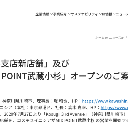
企業情報
事業紹介
サステナビリティ
IR情報
ニュー
ホーム
ニュース
「
杉支店新店舗」及び
 POINT武蔵小杉」オープンのご
神奈川県川崎市、理事長：堤 和也、HP：
https://www.kawashin.
ニシア（本社：東京都港区、社長：高木 嘉幸、HP：
https://www.c
020年7月27日より「Kosugi ３rd Avenue」（神奈川県川
舗を、コスモスイニシアがMID POINT武蔵小杉 の営業を開始