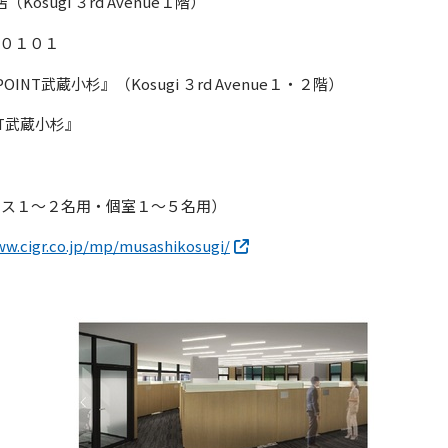
sugi ３rd Avenue１階）
０１０１
NT武蔵小杉』（Kosugi ３rd Avenue１・２階）
NT武蔵小杉』
ス１～２名用・個室１～５名用）
ww.cigr.co.jp/mp/musashikosugi/