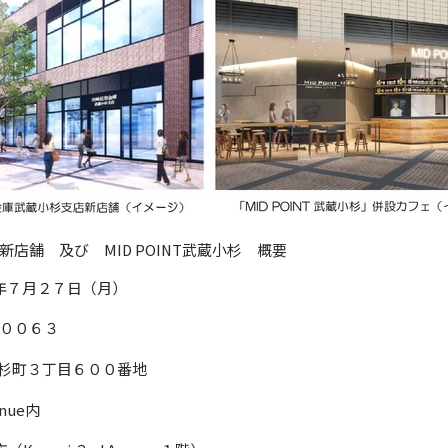
店舗 及び MID POINT武蔵小杉 概要
７月２７日（月）
００６３
３丁目６００番地
nue内