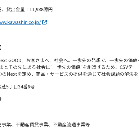
、貸出金量：11,988億円
ww.kawashin.co.jp/
】
ext GOOD」お客さまへ。社会へ。一歩先の発想で、一歩先の価
まとその先にある社会に”一歩先の価値”を創造するため、CSVテ
つのNextを定め、商品・サービスの提供を通じて社会課題の解決
5丁目34番6号
幸
売事業、不動産賃貸事業、不動産流通事業等