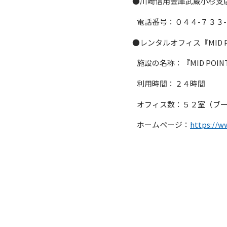
●川崎信用金庫武蔵小杉支店（Ko
電話番号：０４４-７３３-
●レンタルオフィス『MID POI
施設の名称：『MID POI
利用時間：２４時間
オフィス数：５２室（ブー
ホームページ：
https://w