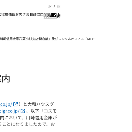
JP
/
EN
ス
採用情報
お客さま相談窓口
川崎信用金庫武蔵小杉支店新店舗」及びレンタルオフィス「MID…
案内
co.jp/
）と大和ハウスグ
igr.co.jp/
、以下「コスモ
崎市）内において、川崎信用金庫が
することになりましたので、お