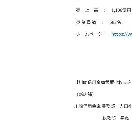
売 上 高 ： 1,106億円
従 業 員 数 ： 583名
ホームページ：
https://w
【川崎信用金庫武蔵小杉支店
（新店舗）
川崎信用金庫 業務部 吉田礼子
総務部 長島 ﾀﾞｲﾔ