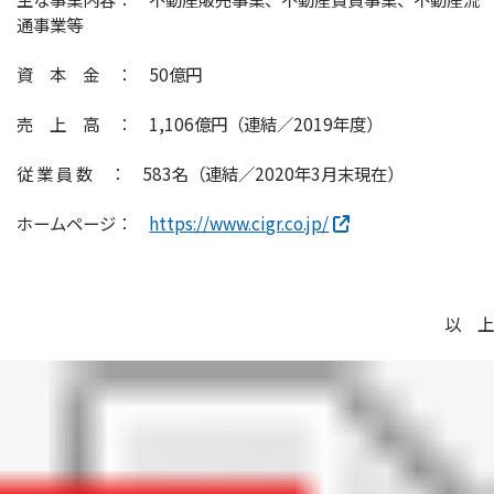
通事業等
資 本 金 ： 50億円
売 上 高 ： 1,106億円（連結／2019年度）
従 業 員 数 ： 583名（連結／2020年3月末現在）
ホームページ：
https://www.cigr.co.jp/
以 上