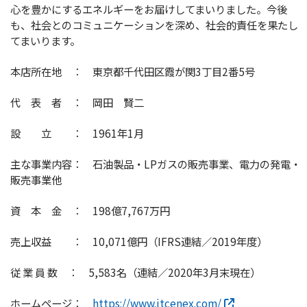
心を豊かにするエネルギーをお届けしてまいりました。今後
も、社会とのコミュニケーションを深め、社会的責任を果たし
てまいります。
本店所在地 ： 東京都千代田区霞が関3丁目2番5号
代 表 者 ： 岡田 賢二
設 立 ： 1961年1月
主な事業内容： 石油製品・LPガスの販売事業、電力の発電・
販売事業他
資 本 金 ： 198億7,767万円
売上収益 ： 10,071億円（IFRS連結／2019年度）
従 業 員 数 ： 5,583名（連結／2020年3月末現在）
ホームページ：
https://www.itcenex.com/