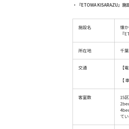
・『ETOWA KISARAZU』
施設名
懐か
『E
所在地
千葉
交通
【電
【 
客室数
15
2b
4b
てい