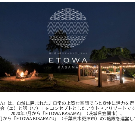
OWA』は、自然に囲まれた非日常の上質な空間で心と身体に活力を得
会（エ）と話（ワ）」をコンセプトとしたアウトドアリゾートで
2020年7月から『ETOWA KASAMA』（茨城県笠間市）、
12月から『ETOWA KISARAZU』（千葉県木更津市）の2施設を運営