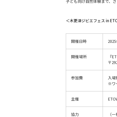
子ども向け自然体験まで、さ
＜木更津ジビエフェス in ETO
開催日時
202
開催場所
『ET
〒29
参加費
入場
※ワ
主催
ETO
協力
（一