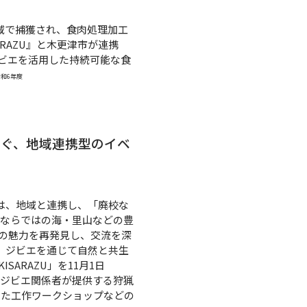
域で捕獲され、食肉処理加工
RAZU』と木更津市が連携
、ジビエを活用した持続可能な食
和6年度
なぐ、地域連携型のイベ
』は、地域と連携し、「廃校な
市ならではの海・里山などの豊
の魅力を再発見し、交流を深
し、ジビエを通じて自然と共生
SARAZU」を11月1日
元ジビエ関係者が提供する狩猟
った工作ワークショップなどの