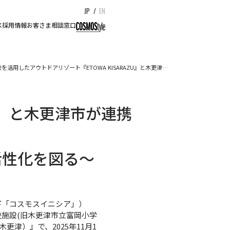
JP
/
EN
ス
採用情報
お客さま相談窓口
を活用したアウトドアリゾート『ETOWA KISARAZU』と木更津…
U』と木更津市が連携
活性化を図る～
下「コスモスイニシア」）
施設(旧木更津市立富岡小学
更津）』で、2025年11月1