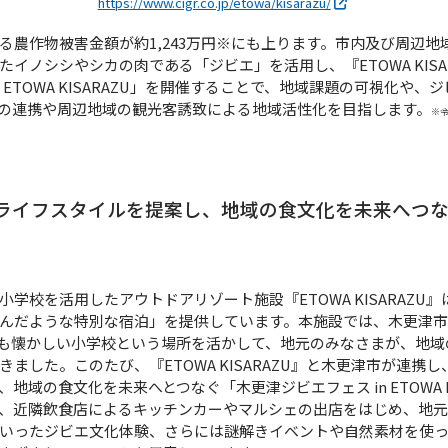
https://www.cigr.co.jp/etowa/kisarazu/
農作物被害金額が約1,243万円
※
にも上ります。市内及び周辺地
イノシシやシカの肉である「ジビエ」を活用し、『ETOWA KISA
 ETOWA KISARAZU」を開催することで、地域課題の可視化や
の連携や周辺地域の観光客誘致による地域活性化を目指します。
※令
ライフスタイルを提案し、地域の食文化を未来へつ
学校を活用したアウトドアリゾート施設『ETOWA KISARAZU
んだような特別な宿泊」を提供しています。本施設では、木更津
も懐かしい小学校という場所を活かして、地元のみなさまが、地域
ました。このたび、『ETOWA KISARAZU』と木更津市が連携
域の食文化を未来へとつなぐ「木更津ジビエフェス in ETOWA KI
、近隣飲食店によるキッチンカーやマルシェの出店をはじめ、地
いったジビエ文化体験、さらには謎解きイベントや自然素材を使