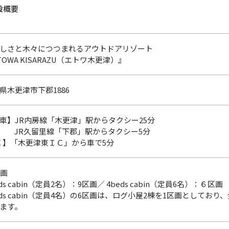
施設概要
しさと木々につつまれるアウトドアリゾート
TOWA KISARAZU（エトワ木更津）』
県木更津市下郡1886
車】JR内房線「木更津」駅からタクシー25分
JR久留里線「下郡」駅からタクシー5分
車 】「木更津東ＩＣ」から車で5分
区画
eds cabin（定員2名）：9区画／ 4beds cabin（定員6名）：６区画
eds cabin（定員4名）の6区画は、ログ小屋2棟を1区画としており
ます。