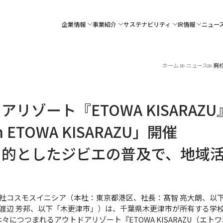
企業情報
事業紹介
サステナビリティ
IR情報
ニュー
ホーム
ニュース
廃校
リゾート『ETOWA KISARAZ
ETOWA KISARAZU」開催
目的としたジビエの普及で、地域
社コスモスイニシア（本社：東京都港区、社長：髙智 亮大朗、以
渡辺 芳邦、以下「木更津市」）は、千葉県木更津市が所有する学校
につつまれるアウトドアリゾート『ETOWA KISARAZU（エトワ木