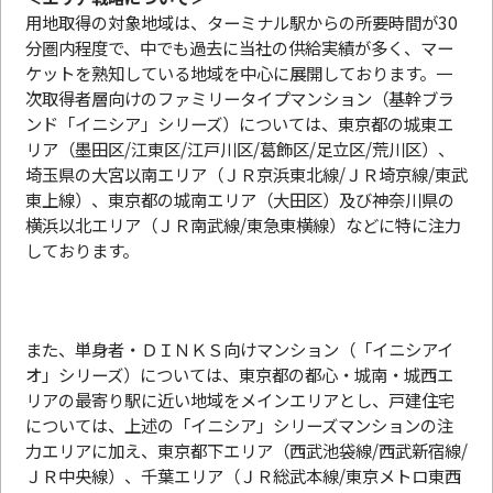
用地取得の対象地域は、ターミナル駅からの所要時間が30
分圏内程度で、中でも過去に当社の供給実績が多く、マー
ケットを熟知している地域を中心に展開しております。一
次取得者層向けのファミリータイプマンション（基幹ブラ
ンド「イニシア」シリーズ）については、東京都の城東エ
リア（墨田区/江東区/江戸川区/葛飾区/足立区/荒川区）、
埼玉県の大宮以南エリア（ＪＲ京浜東北線/ＪＲ埼京線/東武
東上線）、東京都の城南エリア（大田区）及び神奈川県の
横浜以北エリア（ＪＲ南武線/東急東横線）などに特に注力
しております。
また、単身者・ＤＩＮＫＳ向けマンション（「イニシアイ
オ」シリーズ）については、東京都の都心・城南・城西エ
リアの最寄り駅に近い地域をメインエリアとし、戸建住宅
については、上述の「イニシア」シリーズマンションの注
力エリアに加え、東京都下エリア（西武池袋線/西武新宿線/
ＪＲ中央線）、千葉エリア（ＪＲ総武本線/東京メトロ東西