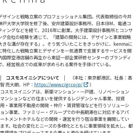
デザインと戦略立案のプロフェッショナル集団。代表取締役の今井
神戸大学大学院を修了後、安井建築設計事務所、日本IBM、電通コ
ティングなどを経て、2016年に創業。大手建築設計事務所とコンサ
ング会社の経験を通じて、「建築の開発には、デザインと事業戦略
大きな溝が存在する」。そう気づいたことをきっかけに、kenmaに
に特化した戦略立案とデザインを一気通貫で支援するサービスを開
内国際空港店舗の再生から東証一部企業研修センターのブランディ
で、経営視点での成果が求められる案件を手掛けている。
| コスモスイニシアについて |
（本社：東京都港区、社長：髙
智 亮大朗、HP：
https://www.cigr.co.jp/
）
コスモスイニシアは、新築マンション・一戸建、リノベーション
マンションなどの住まいを提供するレジデンシャル事業、投資
用・事業用不動産の開発・仲介・賃貸管理などを行うソリューシ
ョン事業、ファミリー・グループでの中長期滞在に対応するアパ
ートメントホテルなどの開発・運営を行う宿泊事業を展開してい
ます。社会の変化とニーズの多様化とともに事業領域を拡大し、都
市環境をプロデュースする企業へと進化を続けています。