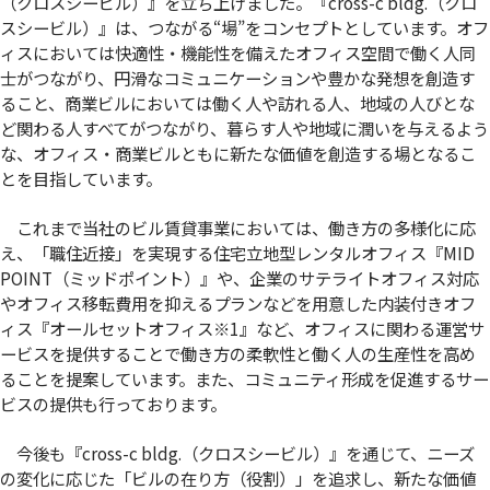
（クロスシービル）』を立ち上げました。『cross-c bldg.（クロ
スシービル）』は、つながる“場”をコンセプトとしています。オフ
ィスにおいては快適性・機能性を備えたオフィス空間で働く人同
士がつながり、円滑なコミュニケーションや豊かな発想を創造す
ること、商業ビルにおいては働く人や訪れる人、地域の人びとな
ど関わる人すべてがつながり、暮らす人や地域に潤いを与えるよう
な、オフィス・商業ビルともに新たな価値を創造する場となるこ
とを目指しています。
これまで当社のビル賃貸事業においては、働き方の多様化に応
え、「職住近接」を実現する住宅立地型レンタルオフィス『MID
POINT（ミッドポイント）』や、企業のサテライトオフィス対応
やオフィス移転費用を抑えるプランなどを用意した内装付きオフ
ィス『オールセットオフィス
※1
』など、オフィスに関わる運営サ
ービスを提供することで働き方の柔軟性と働く人の生産性を高め
ることを提案しています。また、コミュニティ形成を促進するサー
ビスの提供も行っております。
今後も『cross-c bldg.（クロスシービル）』を通じて、ニーズ
の変化に応じた「ビルの在り方（役割）」を追求し、新たな価値