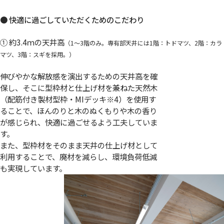
● 快適に過ごしていただくためのこだわり
① 約3.4ｍの天井高
（1～3階のみ。専有部天井には1階：トドマツ、2階：カラ
マツ、3階：スギを採用。）
伸びやかな解放感を演出するための天井高を確
保し、そこに型枠材と仕上げ材を兼ねた天然木
（配筋付き製材型枠・MIデッキ
※4
）を使用す
ることで、ほんのりと木のぬくもりや木の香り
が感じられ、快適に過ごせるよう工夫していま
す。
また、型枠材をそのまま天井の仕上げ材として
利用することで、廃材を減らし、環境負荷低減
も実現しています。