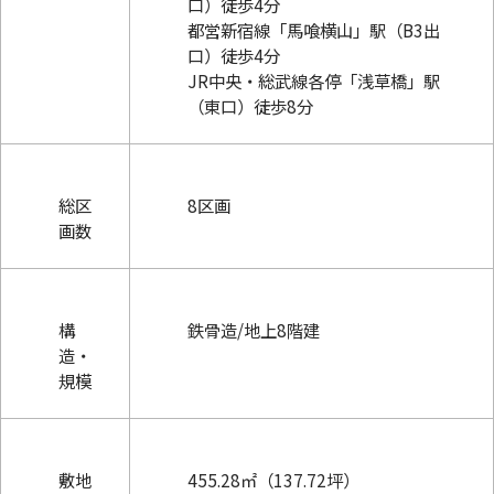
口）徒歩4分
都営新宿線「馬喰横山」駅（B3出
口）徒歩4分
JR中央・総武線各停「浅草橋」駅
（東口）徒歩8分
総区
8区画
画数
構
鉄骨造/地上8階建
造・
規模
敷地
455.28㎡（137.72坪）