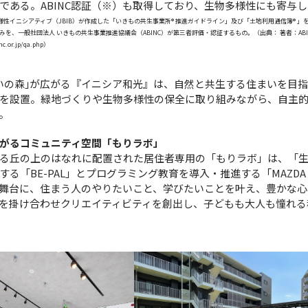
である。ABINC認証（※）も取得しており、生物多様性にも寄与
物多様性イニシアティブ（JBIB）が作成した「いきもの共生事業所® 推進ガイドライン」及び「土地利用通信簿®
、一般社団法人 いきもの共生事業推進協議会（ABINC）が第三者評価・認証するもの。（出典： 著者：ABIN
c.or.jp/qa.php
）
いの森｣が広がる『イニシア和光』は、自然と共生する住まいを目
を設置。緑地づくりや生物多様性の保全に取り組みながら、自主
。
がるコミュニティ空間「もりラボ」
る丘の上のはなれに配置された居住者専用の「もりラボ」は、「
「BE-PAL」とプログラミング教育を導入・推進する「MAZDA Incr
舞台に、住まう人のやりたいこと、学びたいことを叶え、豊かな心
を掛け合わせクリエイティビティを創出し、子どもも大人も憧れる