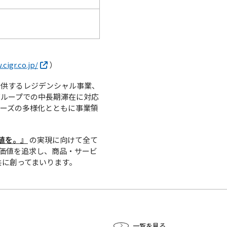
cigr.co.jp/
）
提供するレジデンシャル事業、
グループでの中長期滞在に対応
ーズの多様化とともに事業領
価値を。』
の実現に向けて全て
す価値を追求し、商品・サービ
共に創ってまいります。
一覧を見る