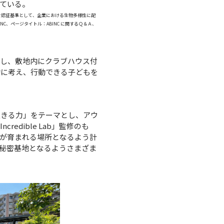
している。
 」を認証基準として、企業における生物多様性に配
C、ページタイトル：ABINC に関するＱ＆Ａ、
指し、敷地内にクラブハウス付
的に考え、行動できる子どもを
生きる力」をテーマとし、アウ
edible Lab」監修のも
が育まれる場所となるよう計
秘密基地となるようさまざま