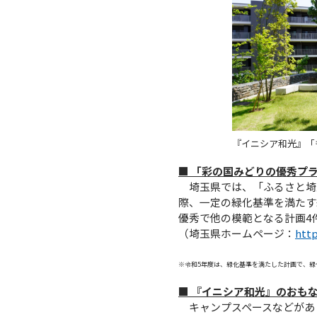
『イニシア和光』「
■ 「彩の国みどりの優秀プ
埼玉県では、「ふるさと埼
際、一定の緑化基準を満たす
優秀で他の模範となる計画4
（埼玉県ホームページ：
http
※令和5年度は、緑化基準を満たした計画で、緑
■ 『イニシア和光』のおも
キャンプスペースなどがあ