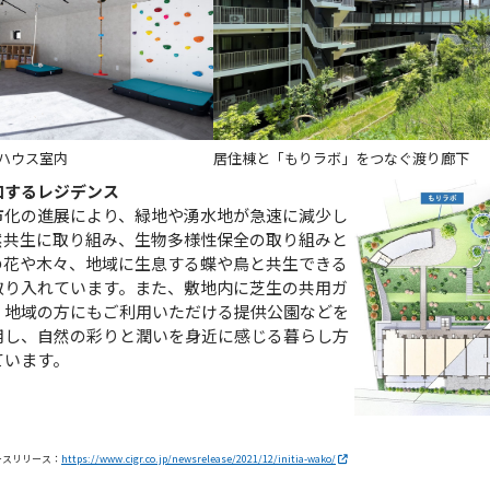
ハウス室内
居住棟と「もりラボ」をつなぐ渡り廊下
和するレジデンス
市化の進展により、緑地や湧水地が急速に減少し
然共生に取り組み、生物多様性保全の取り組みと
の花や木々、地域に生息する蝶や鳥と共生できる
取り入れています。また、敷地内に芝生の共用ガ
、地域の方にもご利用いただける提供公園などを
用し、自然の彩りと潤いを身近に感じる暮らし方
ています。
ースリリース：
https://www.cigr.co.jp/newsrelease/2021/12/initia-wako/