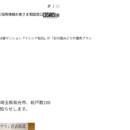
JP
/
EN
ス
採用情報
お客さま相談窓口
分譲マンション『イニシア和光』が「彩の国みどりの優秀プラン…
玉県和光市、総戸数100
お知らせします。