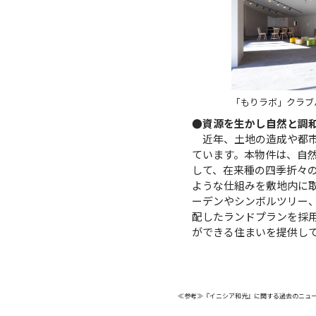
「もりラボ」クラブ
●資源を生かし自然と調
近年、土地の造成や都
ています。本物件は、自
して、在来種の四季折々
ような仕組みを敷地内に
ーデンやシンボルツリー
配したランドプランを採
ができる住まいを提供し
≪参考≫『イニシア和光』に関する過去のニュ