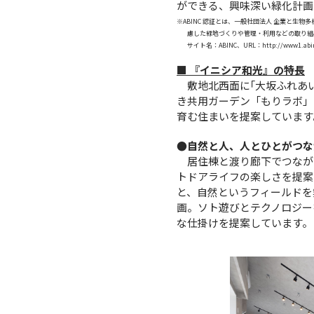
ができる、興味深い緑化計画
※ABINC 認証とは、一般社団法人 企業と生
慮した緑地づくりや管理・利用などの取り組みを
サイト名：ABINC、URL：
http://www1.abin
■ 『イニシア和光』の特長
敷地北西面に｢大坂ふれあ
き共用ガーデン「もりラボ」
育む住まいを提案しています
●自然と人、人とひとがつな
居住棟と渡り廊下でつなが
トドアライフの楽しさを提案する
と、自然というフィールドを
画。ソト遊びとテクノロジー
な仕掛けを提案しています。