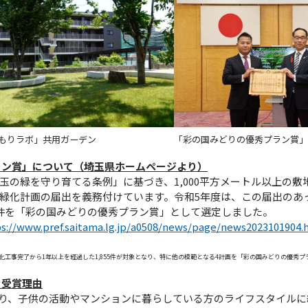
もりラボ」共用ガーデン
「彩の国みどりの優秀プラン賞」受
ラン賞」について（埼玉県ホームページより）
玉の緑を守り育てる条例」に基づき、1,000平方メートル以上の
緑化計画の届出を義務付けています。令和5年度は、この届出のあ
件を「彩の国みどりの優秀プラン賞」として選定しました。
s://www.pref.saitama.lg.jp/a0508/news/page/news2023101904.
化工事完了から1年以上を経過した1,855件が対象となり、特に他の模範となる4計画を「彩の国みどりの優秀プ
な受賞理由
り、子供の活動やマンションに暮らしている方のライフスタイルに