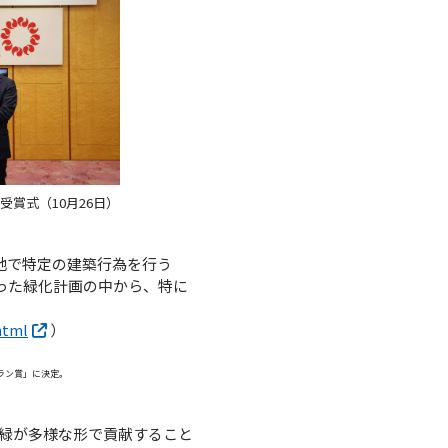
賞式（10月26日）
敷地で特定の建築行為を行う
った緑化計画の中から、特に
html
）
ラン賞」に決定。
緑が多様な形で貢献すること