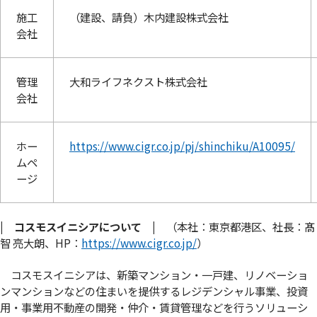
施工
（建設、請負）木内建設株式会社
会社
管理
大和ライフネクスト株式会社
会社
ホー
https://www.cigr.co.jp/pj/shinchiku/A10095/
ムペ
ージ
|
コスモスイニシアについて |
（本社：東京都港区、社長：髙
智 亮大朗、HP：
https://www.cigr.co.jp/
）
コスモスイニシアは、新築マンション・一戸建、リノベーショ
ンマンションなどの住まいを提供するレジデンシャル事業、投資
用・事業用不動産の開発・仲介・賃貸管理などを行うソリューシ