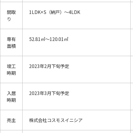
間取
1LDK+S（納戸）～4LDK
り
専有
52.81㎡～120.01㎡
面積
竣工
2023年2月下旬予定
時期
入居
2023年3月下旬予定
時期
売主
株式会社コスモスイニシア