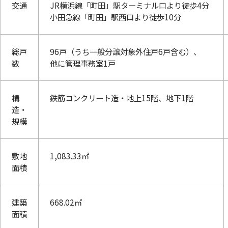
交通
JR横浜線「町田」駅ターミナル口より徒歩4分
小田急線「町田」駅西口より徒歩10分
総戸
96戸（うち一般分譲対象外住戸6戸含む）、
数
他に管理事務室1戸
構
鉄筋コンクリート造・地上15階、地下1階
造・
規模
敷地
1,083.33㎡
面積
建築
668.02㎡
面積