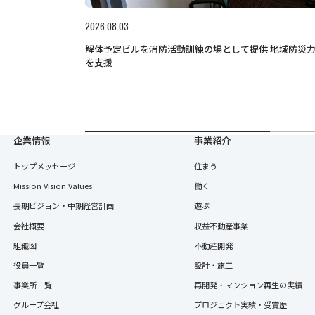
2026.08.03
解体予定ビルを消防活動訓練の場として提供 地域防災
を支援
企業情報
事業紹介
トップメッセージ
住まう
Mission Vision Values
働く
長期ビジョン・中期経営計画
遊ぶ
会社概要
収益不動産事業
組織図
不動産開発
役員一覧
設計・施工
事業所一覧
再開発・マンション再生の実績
グループ会社
プロジェクト実績・受賞歴