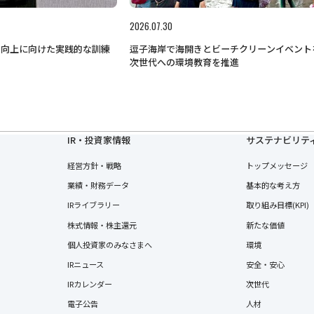
2026.07.30
力向上に向けた実践的な訓練
逗子海岸で海開きとビーチクリーンイベント
次世代への環境教育を推進
IR・投資家情報
サステナビリテ
経営方針・戦略
トップメッセージ
業績・財務データ
基本的な考え方
IRライブラリー
取り組み目標(KPI)
株式情報・株主還元
新たな価値
個人投資家のみなさまへ
環境
IRニュース
安全・安心
IRカレンダー
次世代
電子公告
人材