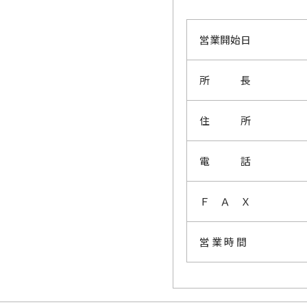
営業開始日
所 長
住 所
電 話
Ｆ Ａ Ｘ
営 業 時 間