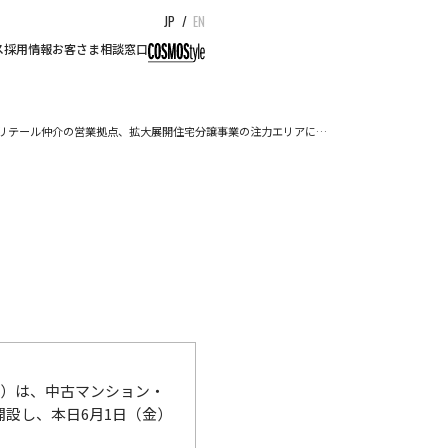
JP
/
EN
ス
採用情報
お客さま相談窓口
リテール仲介の営業拠点、拡大展開住宅分譲事業の注力エリアに…
）は、中古マンション・
設し、本日6月1日（金）