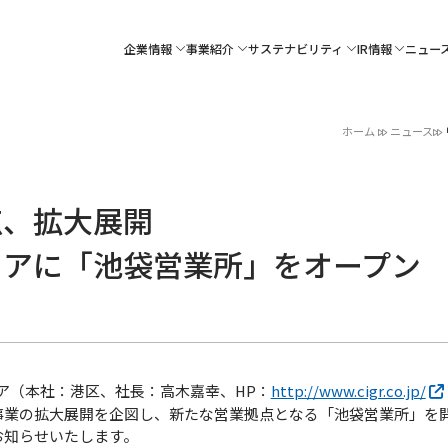
企業情報
事業紹介
サステナビリティ
IR情報
ニュー
ホーム
ニュース
点、拡大展開
リアに「池袋営業所」をオープン
ア（本社：港区、社長：高木嘉幸、HP：
http://www.cigr.co.jp/
事業の拡大展開を企図し、新たな営業拠点となる「池袋営業所」を開
お知らせいたします。