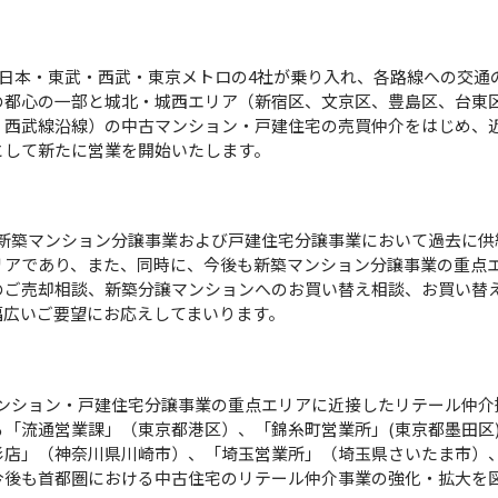
東日本・東武・西武・東京メトロの4社が乗り入れ、各路線への交通
の都心の一部と城北・城西エリア（新宿区、文京区、豊島区、台東
、西武線沿線）の中古マンション・戸建住宅の売買仲介をはじめ、
として新たに営業を開始いたします。
新築マンション分譲事業および戸建住宅分譲事業において過去に供
リアであり、また、同時に、今後も新築マンション分譲事業の重点
のご売却相談、新築分譲マンションへのお買い替え相談、お買い替
幅広いご要望にお応えしてまいります。
ンション・戸建住宅分譲事業の重点エリアに近接したリテール仲介
「流通営業課」（東京都港区）、「錦糸町営業所」(東京都墨田区
杉店」（神奈川県川崎市）、「埼玉営業所」（埼玉県さいたま市）
今後も首都圏における中古住宅のリテール仲介事業の強化・拡大を