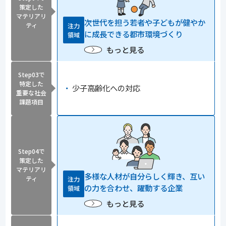
策定した
マテリアリ
次世代を担う若者や子どもが
健やか
ティ
注力
に成長できる都市環境づくり
領域
もっと見る
Step03で
特定した
少子高齢化への対応
重要な社会
課題項目
Step04で
策定した
マテリアリ
多様な人材が自分らしく輝き、
互い
ティ
注力
の力を合わせ、躍動する企業
領域
もっと見る