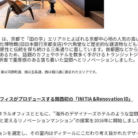
』は、京都で「田の字」エリア※とよばれる京都中心地の人気の高
化博物館(旧日本銀行京都支店)や六角堂など歴史的な建造物など
便性と伝統を保ち続ける三条通りに面しています。首都圏などか
あるため、話題のカフェやホテルを数多く手がけるトランジット
折衷で重厚感のある落ち着いた空間へとリノベーションしました。
、東は河原町通、南は五条通、西は堀川通に囲まれたエリアです。
がプロデュースする関西初の「INITIA &Renovation ID」
ラルオフィスとともに、”海外のデザイナーズホテルのような空
と変えるリノベーションマンション”の提案を2016年に開始しまし
ョンを選定し、その室内はディテールにこだわり考え抜かれたデザ