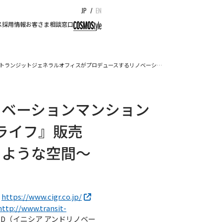
JP
/
EN
ス
採用情報
お客さま相談窓口
トランジットジェネラルオフィスがプロデュースするリノベーシ…
ノベーションマンション
バンライフ』販売
のような空間～
：
https://www.cigr.co.jp/
http://www.transit-
 ID（イニシア アンドリノベー