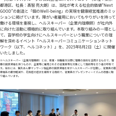
都港区、社長：髙智 亮大朗）は、当社が考える社会的価値“Next
GOOD”の創造と「個のWell-being」の実現を健康経営推進のミッ
ションに掲げています。障がい者雇用においてもやりがいを持って
働ける環境を重視し、ヘルスキーパー（企業内理療師）が社内外
に向けた活動に積極的に取り組んでいます。本取り組みの一環とし
て、盲学校の学生向けにヘルスキーパーという職業についての理
解を深めるイベント『ヘルスキーパーコミュニケーションネット
ワーク（以下、ヘルコネット）』を、2025年8月2日（土）に開催
いたしました。
※ヘルスキーパー（企業内理療師）とは、産業・労働衛生分野に理療の技術を活用するもので、理
療の国家資格を持つものが、企業等に雇用されその従業員等を対象にして施術等を行う者の呼称で
す。当社には、鍼灸あん摩マッサージ指圧師の国家資格を有すヘルスキーパーが在籍し、従業員の筋
骨格系の疲労軽減や、花粉症の症状を緩和する施術で、従業員のプレゼンティーイズムの改善に取
り組んでいます。