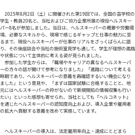
2025年8月2日（土）に開催された第19回では、全国の盲学校の
学生・教員20名と、当社およびご協力企業所属の現役ヘルスキー
パー8名が参加しました。当日は、ヘルスキーパーの概要や労働環
境、必要なスキルから、現場で感じるギャップと仕事の魅力に至
るまで、現役ヘルスキーパーが仕事のリアルをざっくばらんに語
り、その後座談会や当社の施術室見学も通して、学生が理想の進路
や状態について主体的に考える姿が見られました。
参加した学生からは、「職場やキャリアの異なるヘルスキーパ
ーの方々の話が聞けて参考になりました」「進路について考える
時期であり、ヘルスキーパーの意義を再確認するいい機会になり
ました」という意見や、「まずは国家試験に合格することと、地
元にはヘルスキーパーの枠がないので新規開拓の情報収集も行い
たい」といった感想も寄せられ、当社としても『ヘルコネット』
を通じたヘルスキーパーの認知度向上および、導入企業や雇用者
の拡大へ貢献する意義を改めて実感しています。
ヘルスキーパーの導入は、法定雇用率向上・達成にとどまら