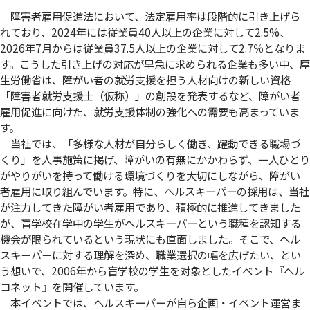
障害者雇用促進法において、法定雇用率は段階的に引き上げら
れており、2024年には従業員40人以上の企業に対して2.5%、
2026年7月からは従業員37.5人以上の企業に対して2.7％となりま
す。こうした引き上げの対応が早急に求められる企業も多い中、厚
生労働省は、障がい者の就労支援を担う人材向けの新しい資格
「障害者就労支援士（仮称）」の創設を発表するなど、障がい者
雇用促進に向けた、就労支援体制の強化への需要も高まっていま
す。
当社では、「多様な人材が自分らしく働き、躍動できる職場づ
くり」を人事施策に掲げ、障がいの有無にかかわらず、一人ひとり
がやりがいを持って働ける環境づくりを大切にしながら、障がい
者雇用に取り組んでいます。特に、ヘルスキーパーの採用は、当社
が注力してきた障がい者雇用であり、積極的に推進してきました
が、盲学校在学中の学生がヘルスキーパーという職種を認知する
機会が限られているという現状にも直面しました。そこで、ヘル
スキーパーに対する理解を深め、職業選択の幅を広げたい、とい
う想いで、2006年から盲学校の学生を対象としたイベント『ヘル
コネット』を開催しています。
本イベントでは、ヘルスキーパーが自ら企画・イベント運営ま