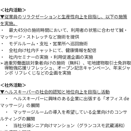
＜社内活動＞
▼従業員のリラクゼーションと生産性向上を目指し、以下の施策
を実施。
・ 最大45分の施術時間において、利用者の状態に合わせて鍼・
マッサージ・ストレッチなど施術を提供
・ モデルルーム・支社・営業所へ巡回施術
・ 全社向け社内チャットにて、健康情報を配信
・ 社内セミナーの実施 ・利用促進企画の実施
➢過重労働面談対象者向けの施術（無料）、宅地建物取引士免許取
得勉強応援リフレッシュ、オープン記念キャンペーン、年末ジャ
ンボ リフレくじなどの企画を実施
＜社外活動＞
▼ヘルスキーパーの社会的認知と地位向上を目指し活動
・ ヘルスキーパーに興味のある企業に出張する「オフィス de
マッサージ」の展開
・ マッサージルームの導入を希望している企業向けのコンサ
ルティングの展開
・ 当社分譲シニア向けマンション（グランコスモ武蔵浦和）